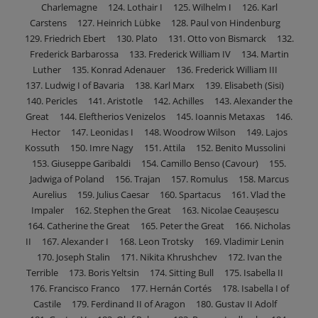
Charlemagne 124. Lothair I 125. Wilhelm I 126. Karl
Carstens 127. Heinrich Lübke 128. Paul von Hindenburg
129. Friedrich Ebert 130. Plato 131. Otto von Bismarck 132.
Frederick Barbarossa 133. Frederick William IV 134. Martin
Luther 135. Konrad Adenauer 136. Frederick William III
137. Ludwig I of Bavaria 138. Karl Marx 139. Elisabeth (Sisi)
140. Pericles 141. Aristotle 142. Achilles 143. Alexander the
Great 144. Eleftherios Venizelos 145. Ioannis Metaxas 146.
Hector 147. Leonidas I 148. Woodrow Wilson 149. Lajos
Kossuth 150. Imre Nagy 151. Attila 152. Benito Mussolini
153. Giuseppe Garibaldi 154. Camillo Benso (Cavour) 155.
Jadwiga of Poland 156. Trajan 157. Romulus 158. Marcus
Aurelius 159. Julius Caesar 160. Spartacus 161. Vlad the
Impaler 162. Stephen the Great 163. Nicolae Ceaușescu
164. Catherine the Great 165. Peter the Great 166. Nicholas
II 167. Alexander I 168. Leon Trotsky 169. Vladimir Lenin
170. Joseph Stalin 171. Nikita Khrushchev 172. Ivan the
Terrible 173. Boris Yeltsin 174. Sitting Bull 175. Isabella II
176. Francisco Franco 177. Hernán Cortés 178. Isabella I of
Castile 179. Ferdinand II of Aragon 180. Gustav II Adolf