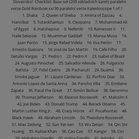
Slovensko! Checklist: Base set (200 základních karet) paralelní
verze Gold Rainbow xx/30 paralelní verze Kaleidoscope 1 of 1
1. Shaka 2. Queen of Sheba 3. Amina of Zazzau 4.
Hannibal 5. Tutankhamun 6. Cleopatra 7. Muhammad Ali
of Egypt 8. Hatshepsut 9. Nefertiti 10. Ramesses II 11.
Haile Selassie 12. Muammar Gaddafi 13. Mansa Musa 14.
Juan Perón 15. Jorge Rafael Videla 16. Eva Perón 17.
Ernesto Guevara 18. José de San Martin 19. Café Filho 20.
Getúlio Vargas 21. Pedro I 22. Pedro II 23. Isabel of Brazil
24. Augusto Pinochet 25. Salvador Allende 26. Fulgencio
Batista 27. Fidel Castro 28. Pachacuti 29. Guamá 30.
Smoke Jaguar 31. Lázaro Cárdenas 32. Porfirio Díaz 33.
Antonio Lopez de Santa Anna 34. Pancho Villa 35. Emiliano
Zapata 36. Pacal the Great 37. Simón Bolívar 38. Geronimo
39. Thomas Jefferson 40. Eleanor Roosevelt 41. Malcolm X
42. Joe Biden 43. Donald Trump 44. Barack Obama 45.
Martin Luther King Jr. 46. Crazy Horse 47. Pocahontas 48.
Black Hawk 49. Abraham Lincoln 50. Theodore Roosevelt
51. Mao Zedong 52. Sun Yat-sen 53. Wu Zetian 54. Qin Shi
Huang 55. Kublai Khan 56. Cao Cao 57. Kangxi 58. Cixi
59. Mahatma Gandhi 60. Indira Gandhi 61. Ashoka 62.