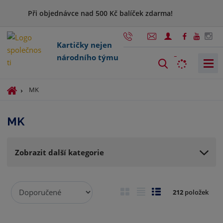
Při objednávce nad 500 Kč balíček zdarma!
Kartičky nejen
národního týmu
V
y
h
Ú
MK
l
v
o
e
MK
d
d
n
a
í
t
Zobrazit další kategorie
s
t
r
Ř
a
O
T
Ř
212
položek
a
n
b
a
á
z
a
r
b
d
e