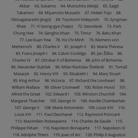
Akbar 63. Sukarno 64. Mutsuhito (Meiji) 65. Saigō
Takamori 66. Miyamoto Musashi 67. Hideki Tojo 68.
Okinagatarashi (Jingū) 69. Toyotomi Hideyoshi 70. Syngman
Rhee 71. Yi Seong-gye (Taejo) 72. Seondeok 73. Park
Chung Hee 74. Genghis Khan 75. Timur 76. Batu Khan
77. Lee Kuan Yew 78. Ho Chi Minh 79. Klemens von
Metternich 80. Charles V 81. Joseph II 82. Maria Theresa
83. Franz Joseph I 84. Calvin Coolidge 85. Jan Žižka 86.
Charles IV 87. Ottokar II of Bohemia 88. John of Bohemia
89. Alexander Dubček 90. Milan Rastislav Štefánik 91. Tomáš
Masaryk 92. Henry VIII 93. Elizabeth I 94. Mary Stuart
95. King Arthur 96. Victoria 97. Richard the Lionheart 98.
William Wallace 99. Oliver Cromwell 100. Robin Hood 101.
Alfred the Great 102. Edward I 103. Winston Churchill 104.
Margaret Thatcher 105. George VI 106. Neville Chamberlain
107. George V 108. Marie Antoinette 109. Louis XIV 110.
Louis XVI 111. Paul Deschanel 112. Raymond Poincaré
113. Maximilien Robespierre 114. Charles de Gaulle 115.
Philippe Pétain 116. Napoleon Bonaparte 117. Napoleon III
118. Adolphe Thiers 119. Joan of Arc 120. Philip II Augustus