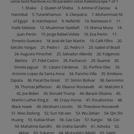
verze Gold Rainbow xx/30 paralelní verze Kaleidoscope 1 of 1
1. Shaka 2. Queen of Sheba 3. Amina of Zazzau 4.
Hannibal 5. Tutankhamun 6. Cleopatra 7. Muhammad Ali
of Egypt 8. Hatshepsut 9. Nefertiti 10. Ramesses II 11.
Haile Selassie 12. Muammar Gaddafi 13. Mansa Musa 14.
Juan Perón 15. Jorge Rafael Videla 16. Eva Perón 17.
Ernesto Guevara 18. José de San Martin 19. Café Filho 20.
Getúlio Vargas 21. Pedro I 22. Pedro II 23. Isabel of Brazil
24. Augusto Pinochet 25. Salvador Allende 26. Fulgencio
Batista 27. Fidel Castro 28. Pachacuti 29. Guamá 30.
Smoke Jaguar 31. Lázaro Cárdenas 32. Porfirio Díaz 33.
Antonio Lopez de Santa Anna 34. Pancho Villa 35. Emiliano
Zapata 36. Pacal the Great 37. Simón Bolívar 38. Geronimo
39. Thomas Jefferson 40. Eleanor Roosevelt 41. Malcolm X
42. Joe Biden 43. Donald Trump 44. Barack Obama 45.
Martin Luther King Jr. 46. Crazy Horse 47. Pocahontas 48.
Black Hawk 49. Abraham Lincoln 50. Theodore Roosevelt
51. Mao Zedong 52. Sun Yat-sen 53. Wu Zetian 54. Qin Shi
Huang 55. Kublai Khan 56. Cao Cao 57. Kangxi 58. Cixi
59. Mahatma Gandhi 60. Indira Gandhi 61. Ashoka 62.
Akbar 63. Sukarno 64. Mutsuhito (Meiji) 65. Saigō