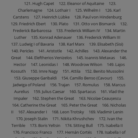
121. Hugh Capet 122. Eleanor of Aquitaine 123.
Charlemagne 124. Lothair I 125. Wilhelm I 126. Karl
Carstens 127. Heinrich Lübke 128. Paul von Hindenburg
129. Friedrich Ebert 130. Plato 131. Otto von Bismarck 132.
Frederick Barbarossa 133. Frederick William IV 134. Martin
Luther 135. Konrad Adenauer 136. Frederick William III
137. Ludwig I of Bavaria 138. Karl Marx 139. Elisabeth (Sisi)
140. Pericles 141. Aristotle 142. Achilles 143. Alexander the
Great 144. Eleftherios Venizelos 145. Ioannis Metaxas 146.
Hector 147. Leonidas I 148. Woodrow Wilson 149. Lajos
Kossuth 150. Imre Nagy 151. Attila 152. Benito Mussolini
153. Giuseppe Garibaldi 154. Camillo Benso (Cavour) 155.
Jadwiga of Poland 156. Trajan 157. Romulus 158. Marcus
Aurelius 159. Julius Caesar 160. Spartacus 161. Vlad the
Impaler 162. Stephen the Great 163. Nicolae Ceaușescu
164. Catherine the Great 165. Peter the Great 166. Nicholas
II 167. Alexander I 168. Leon Trotsky 169. Vladimir Lenin
170. Joseph Stalin 171. Nikita Khrushchev 172. Ivan the
Terrible 173. Boris Yeltsin 174. Sitting Bull 175. Isabella II
176. Francisco Franco 177. Hernán Cortés 178. Isabella I of