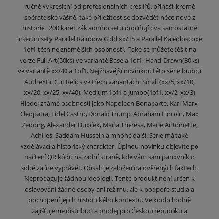
ručně vykreslení od profesionálních kreslířů, přináší, kromě
sběratelské vášně, také příležitost se dozvědět něco nové z
historie. 200 karet základního setu doplňují dva samostatné
insertní sety Parallel Rainbow Gold xx/35 a Parallel Kaleidoscope
1of1 těch nejznámějších osobností. Také se můžete těšit na
verze Full Art(50ks) ve variantě Base a 1of1, Hand-Drawn(30ks)
ve variantě xx/40 a 1of1. Nejžhavější novinkou této série budou
Authentic Cut Relics ve třech variantách: Small (xx/5, xx/10,
xx/20, xx/25, xx/40), Medium 1of1 a Jumbo(1of1, xx/2, xx/3)
Hledej známé osobnosti jako Napoleon Bonaparte, Karl Marx,
Cleopatra, Fidel Castro, Donald Trump, Abraham Lincoln, Mao
Zedong, Alexander Dubček, Maria Theresa, Marie Antoinette,
Achilles, Saddam Hussein a mnohé další. Série má také
vzdělávací a historický charakter. Úplnou novinku objevíte po
načtení QR kódu na zadní straně, kde vám sám panovník o
sobě začne vyprávět. Obsah je založen na ověřených faktech.
Nepropaguje žádnou ideologii. Tento produkt není určen k
oslavování žádné osoby ani režimu, ale k podpoře studia a
pochopení jejich historického kontextu. Velkoobchodně
zajišťujeme distribuci a prodej pro Českou republiku a