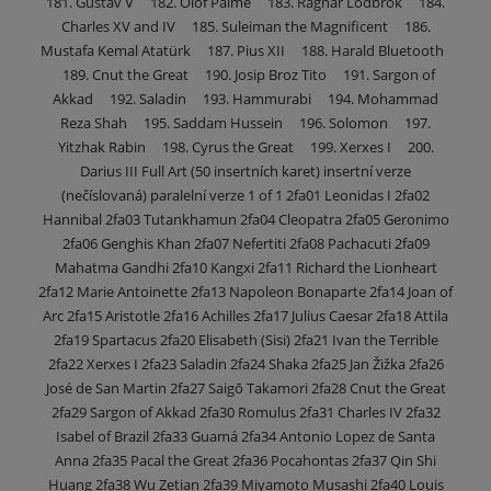
181. Gustav V 182. Olof Palme 183. Ragnar Lodbrok 184.
Charles XV and IV 185. Suleiman the Magnificent 186.
Mustafa Kemal Atatürk 187. Pius XII 188. Harald Bluetooth
189. Cnut the Great 190. Josip Broz Tito 191. Sargon of
Akkad 192. Saladin 193. Hammurabi 194. Mohammad
Reza Shah 195. Saddam Hussein 196. Solomon 197.
Yitzhak Rabin 198. Cyrus the Great 199. Xerxes I 200.
Darius III Full Art (50 insertních karet) insertní verze
(nečíslovaná) paralelní verze 1 of 1 2fa01 Leonidas I 2fa02
Hannibal 2fa03 Tutankhamun 2fa04 Cleopatra 2fa05 Geronimo
2fa06 Genghis Khan 2fa07 Nefertiti 2fa08 Pachacuti 2fa09
Mahatma Gandhi 2fa10 Kangxi 2fa11 Richard the Lionheart
2fa12 Marie Antoinette 2fa13 Napoleon Bonaparte 2fa14 Joan of
Arc 2fa15 Aristotle 2fa16 Achilles 2fa17 Julius Caesar 2fa18 Attila
2fa19 Spartacus 2fa20 Elisabeth (Sisi) 2fa21 Ivan the Terrible
2fa22 Xerxes I 2fa23 Saladin 2fa24 Shaka 2fa25 Jan Žižka 2fa26
José de San Martin 2fa27 Saigō Takamori 2fa28 Cnut the Great
2fa29 Sargon of Akkad 2fa30 Romulus 2fa31 Charles IV 2fa32
Isabel of Brazil 2fa33 Guamá 2fa34 Antonio Lopez de Santa
Anna 2fa35 Pacal the Great 2fa36 Pocahontas 2fa37 Qin Shi
Huang 2fa38 Wu Zetian 2fa39 Miyamoto Musashi 2fa40 Louis