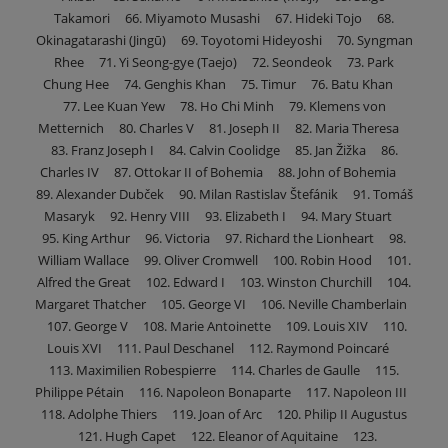
Takamori 66. Miyamoto Musashi 67. Hideki Tojo 68.
Okinagatarashi (Jingū) 69. Toyotomi Hideyoshi 70. Syngman
Rhee 71. Yi Seong-gye (Taejo) 72. Seondeok 73. Park
Chung Hee 74. Genghis Khan 75. Timur 76. Batu Khan
77. Lee Kuan Yew 78. Ho Chi Minh 79. Klemens von
Metternich 80. Charles V 81. Joseph II 82. Maria Theresa
83. Franz Joseph I 84. Calvin Coolidge 85. Jan Žižka 86.
Charles IV 87. Ottokar II of Bohemia 88. John of Bohemia
89. Alexander Dubček 90. Milan Rastislav Štefánik 91. Tomáš
Masaryk 92. Henry VIII 93. Elizabeth I 94. Mary Stuart
95. King Arthur 96. Victoria 97. Richard the Lionheart 98.
William Wallace 99. Oliver Cromwell 100. Robin Hood 101.
Alfred the Great 102. Edward I 103. Winston Churchill 104.
Margaret Thatcher 105. George VI 106. Neville Chamberlain
107. George V 108. Marie Antoinette 109. Louis XIV 110.
Louis XVI 111. Paul Deschanel 112. Raymond Poincaré
113. Maximilien Robespierre 114. Charles de Gaulle 115.
Philippe Pétain 116. Napoleon Bonaparte 117. Napoleon III
118. Adolphe Thiers 119. Joan of Arc 120. Philip II Augustus
121. Hugh Capet 122. Eleanor of Aquitaine 123.