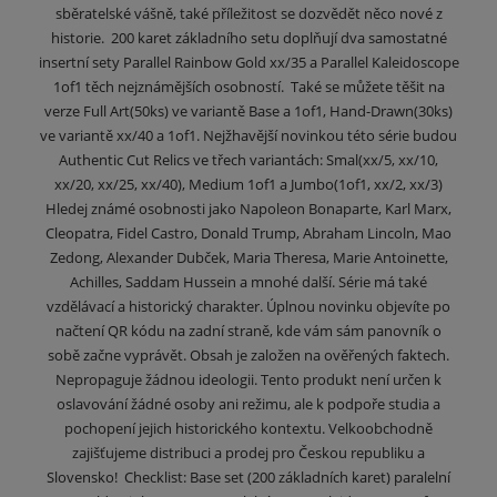
sběratelské vášně, také příležitost se dozvědět něco nové z
historie. 200 karet základního setu doplňují dva samostatné
insertní sety Parallel Rainbow Gold xx/35 a Parallel Kaleidoscope
1of1 těch nejznámějších osobností. Také se můžete těšit na
verze Full Art(50ks) ve variantě Base a 1of1, Hand-Drawn(30ks)
ve variantě xx/40 a 1of1. Nejžhavější novinkou této série budou
Authentic Cut Relics ve třech variantách: Smal(xx/5, xx/10,
xx/20, xx/25, xx/40), Medium 1of1 a Jumbo(1of1, xx/2, xx/3)
Hledej známé osobnosti jako Napoleon Bonaparte, Karl Marx,
Cleopatra, Fidel Castro, Donald Trump, Abraham Lincoln, Mao
Zedong, Alexander Dubček, Maria Theresa, Marie Antoinette,
Achilles, Saddam Hussein a mnohé další. Série má také
vzdělávací a historický charakter. Úplnou novinku objevíte po
načtení QR kódu na zadní straně, kde vám sám panovník o
sobě začne vyprávět. Obsah je založen na ověřených faktech.
Nepropaguje žádnou ideologii. Tento produkt není určen k
oslavování žádné osoby ani režimu, ale k podpoře studia a
pochopení jejich historického kontextu. Velkoobchodně
zajišťujeme distribuci a prodej pro Českou republiku a
Slovensko! Checklist: Base set (200 základních karet) paralelní