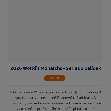
á
u
k
n
z
l
o
í
p
k
k
v
r
o
o
ý
o
v
v
v
d
ý
ý
ý
u
v
v
p
k
ý
ý
i
t
p
p
s
ů
i
i
s
s
2026 World's Monarchs - Series 2 balíček
NOVINKA
V Boxu najdete 12 balíčků po 5 kartách. Každý box obsahuje 3
speciální karty. Ti nejmocnější panovníci, císaři, králové,
prezidenti, předsedové vlády a další vládci světa pečlivě ručně
vykreslení od profesionálních kreslířů, přináší, kromě