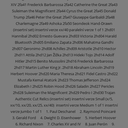
XIV 2fa41 Frederick Barbarossa 2fa42 Catherine the Great 2fa43
Suleiman the Magnificent 2fa44 Cyrus the Great 2fa45 Donald
Trump 2fa46 Peter the Great 2fa47 Giuseppe Garibaldi 2fa48
Charlemagne 2fa49 Ashoka 2fa50 Seondeok Hand-Drawn
(insertní set) insertní verze xx/40 paralelní verze 1 of 1 2hd01
Hannibal 2hd02 Ernesto Guevara 2hd03 Victoria 2hd04 Harald
Bluetooth 2hd05 Emiliano Zapata 2hd06 Mahatma Gandhi
2hd07 Geronimo 2hd08 Achilles 2hd09 Aristotle 2hd10 Hector
2hd11 Attila 2hd12 Jan Žižka 2hd13 Hideki Tojo 2hd14 Adolf
Hitler 2hd15 Benito Mussolini 2hd16 Frederick Barbarossa
2hd17 Martin Luther King Jr. 2hd18 Abraham Lincoln 2hd19
Herbert Hoover 2hd20 Maria Theresa 2hd21 Fidel Castro 2hd22
Mustafa Kemal Atatürk 2hd23 Thomas Jefferson 2hd24
Elizabeth I 2hd25 Robin Hood 2hd26 Saladin 2hd27 Pericles
2hd28 Suleiman the Magnificent 2hd29 Pedro I 2hd30 Trajan
Authentic Cut Relics (insertní set) insertní verze Small (x/5,
xx/10, xx/20, xx/25, xx/40) insertní verze Medium 1 of 1 insertní
verze Jumbo 1 of 1 1. Paul Deschanel 2. Raymond Poincaré
3. Gerald Ford 4. Dwight D. Eisenhower 5. Herbert Hoover
6. Richard Nixon 7. Charles XV and IV 8. Juan Perón 9.