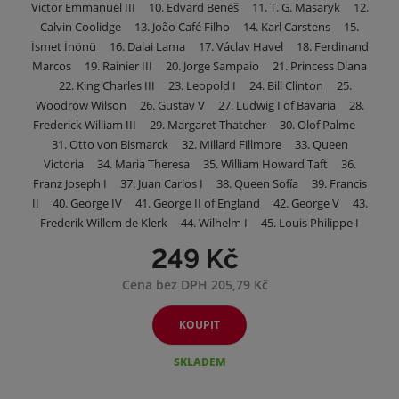
Victor Emmanuel III 10. Edvard Beneš 11. T. G. Masaryk 12.
Calvin Coolidge 13. João Café Filho 14. Karl Carstens 15.
İsmet İnönü 16. Dalai Lama 17. Václav Havel 18. Ferdinand
Marcos 19. Rainier III 20. Jorge Sampaio 21. Princess Diana
22. King Charles III 23. Leopold I 24. Bill Clinton 25.
Woodrow Wilson 26. Gustav V 27. Ludwig I of Bavaria 28.
Frederick William III 29. Margaret Thatcher 30. Olof Palme
31. Otto von Bismarck 32. Millard Fillmore 33. Queen
Victoria 34. Maria Theresa 35. William Howard Taft 36.
Franz Joseph I 37. Juan Carlos I 38. Queen Sofía 39. Francis
II 40. George IV 41. George II of England 42. George V 43.
Frederik Willem de Klerk 44. Wilhelm I 45. Louis Philippe I
249 Kč
Cena bez DPH 205,79 Kč
KOUPIT
SKLADEM