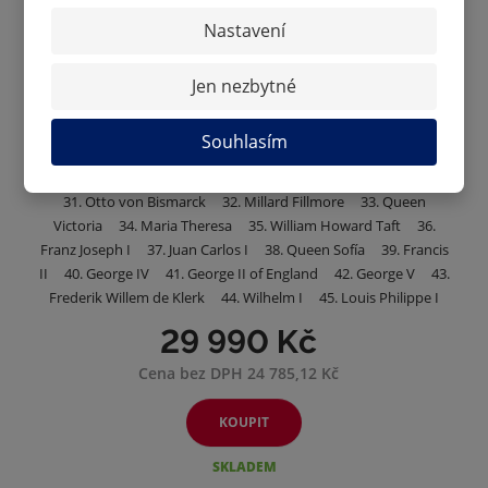
6. Richard Nixon 7. Charles XV and IV 8. Juan Perón 9.
Nastavení
Victor Emmanuel III 10. Edvard Beneš 11. T. G. Masaryk 12.
Calvin Coolidge 13. João Café Filho 14. Karl Carstens 15.
İsmet İnönü 16. Dalai Lama 17. Václav Havel 18. Ferdinand
Jen nezbytné
Marcos 19. Rainier III 20. Jorge Sampaio 21. Princess Diana
22. King Charles III 23. Leopold I 24. Bill Clinton 25.
Souhlasím
Woodrow Wilson 26. Gustav V 27. Ludwig I of Bavaria 28.
Frederick William III 29. Margaret Thatcher 30. Olof Palme
31. Otto von Bismarck 32. Millard Fillmore 33. Queen
Victoria 34. Maria Theresa 35. William Howard Taft 36.
Franz Joseph I 37. Juan Carlos I 38. Queen Sofía 39. Francis
II 40. George IV 41. George II of England 42. George V 43.
Frederik Willem de Klerk 44. Wilhelm I 45. Louis Philippe I
29 990 Kč
Cena bez DPH 24 785,12 Kč
KOUPIT
SKLADEM