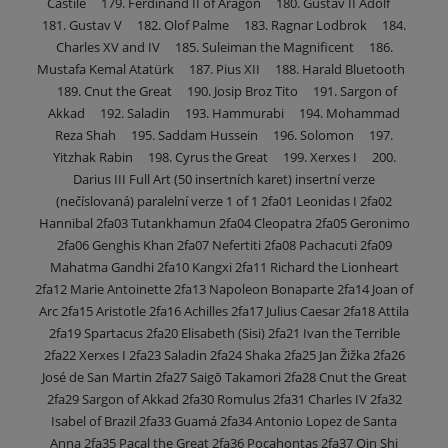
Castile 179. Ferdinand II of Aragon 180. Gustav II Adolf
181. Gustav V 182. Olof Palme 183. Ragnar Lodbrok 184.
Charles XV and IV 185. Suleiman the Magnificent 186.
Mustafa Kemal Atatürk 187. Pius XII 188. Harald Bluetooth
189. Cnut the Great 190. Josip Broz Tito 191. Sargon of
Akkad 192. Saladin 193. Hammurabi 194. Mohammad
Reza Shah 195. Saddam Hussein 196. Solomon 197.
Yitzhak Rabin 198. Cyrus the Great 199. Xerxes I 200.
Darius III Full Art (50 insertních karet) insertní verze
(nečíslovaná) paralelní verze 1 of 1 2fa01 Leonidas I 2fa02
Hannibal 2fa03 Tutankhamun 2fa04 Cleopatra 2fa05 Geronimo
2fa06 Genghis Khan 2fa07 Nefertiti 2fa08 Pachacuti 2fa09
Mahatma Gandhi 2fa10 Kangxi 2fa11 Richard the Lionheart
2fa12 Marie Antoinette 2fa13 Napoleon Bonaparte 2fa14 Joan of
Arc 2fa15 Aristotle 2fa16 Achilles 2fa17 Julius Caesar 2fa18 Attila
2fa19 Spartacus 2fa20 Elisabeth (Sisi) 2fa21 Ivan the Terrible
2fa22 Xerxes I 2fa23 Saladin 2fa24 Shaka 2fa25 Jan Žižka 2fa26
José de San Martin 2fa27 Saigō Takamori 2fa28 Cnut the Great
2fa29 Sargon of Akkad 2fa30 Romulus 2fa31 Charles IV 2fa32
Isabel of Brazil 2fa33 Guamá 2fa34 Antonio Lopez de Santa
Anna 2fa35 Pacal the Great 2fa36 Pocahontas 2fa37 Qin Shi