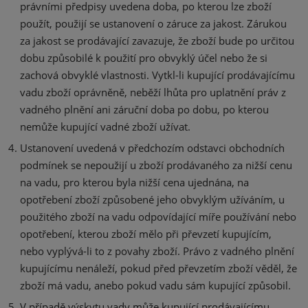
právními předpisy uvedena doba, po kterou lze zboží
použít, použijí se ustanovení o záruce za jakost. Zárukou
za jakost se prodávající zavazuje, že zboží bude po určitou
dobu způsobilé k použití pro obvyklý účel nebo že si
zachová obvyklé vlastnosti. Vytkl-li kupující prodávajícímu
vadu zboží oprávněně, neběží lhůta pro uplatnění práv z
vadného plnění ani záruční doba po dobu, po kterou
nemůže kupující vadné zboží užívat.
Ustanovení uvedená v předchozím odstavci obchodních
podmínek se nepoužijí u zboží prodávaného za nižší cenu
na vadu, pro kterou byla nižší cena ujednána, na
opotřebení zboží způsobené jeho obvyklým užíváním, u
použitého zboží na vadu odpovídající míře používání nebo
opotřebení, kterou zboží mělo při převzetí kupujícím,
nebo vyplývá-li to z povahy zboží. Právo z vadného plnění
kupujícímu nenáleží, pokud před převzetím zboží věděl, že
zboží má vadu, anebo pokud vadu sám kupující způsobil.
V případě výskytu vady může kupující prodávajícímu