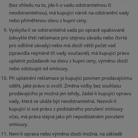
(bez ohledu na to, jde-li o vadu odstranitelnou či
neodstranitelnou), má kupující nárok na odstranění vady
nebo přiměřenou slevu z kupní ceny.
Vyskytla-li se odstranitelná vada po opravě opakovaně
(obvykle třetí reklamace pro stejnou závadu nebo čtvrtá
pro odlišné závady) nebo má zboží větší počet vad
(zpravidla nejméně tři vady současně), má kupující právo
uplatnit požadavek na slevu z kupní ceny, výměnu zboží
nebo odstoupit od smlouvy.
Při uplatnění reklamace je kupující povinen prodávajícímu
sdělit, jaké právo si zvolil. Změna volby bez souhlasu
prodávajícího je možná jen tehdy, žádal-li kupující opravu
vady, která se ukáže být neodstranitelná. Nezvolí-li
kupující si své právo z podstatného porušení smlouvy
včas, má práva stejná jako při nepodstatném porušení
smlouvy.
Není-li oprava nebo výměna zboží možná, na základě