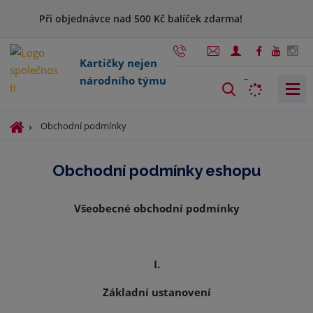
Při objednávce nad 500 Kč balíček zdarma!
Kartičky nejen
národního týmu
V
y
h
Ú
Obchodní podmínky
l
v
o
e
Obchodní podmínky eshopu
d
d
n
a
í
Všeobecné obchodní podmínky
t
s
t
r
a
I.
n
Základní ustanovení
a