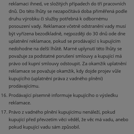
reklamaci ihned, ve složitých případech do tří pracovních
dnů. Do této lhůty se nezapočítává doba přiměřená podle
druhu výrobku či služby potřebná k odbornému
posouzení vady. Reklamace včetně odstranění vady musí
být vyřízena bezodkladně, nejpozději do 30 dnů ode dne
uplatnění reklamace, pokud se prodávající s kupujícím
nedohodne na delší lhůtě. Marné uplynutí této lhůty se
považuje za podstatné porušení smlouvy a kupující má
právo od kupní smlouvy odstoupit. Za okamžik uplatnění
reklamace se považuje okamžik, kdy dojde projev vůle
kupujícího (uplatnění práva z vadného plnění)
prodávajícímu.
Prodávající písemně informuje kupujícího o výsledku
reklamace.
Právo z vadného plnění kupujícímu nenáleží, pokud
kupující před převzetím věci věděl, že věc má vadu, anebo
pokud kupující vadu sám způsobil.