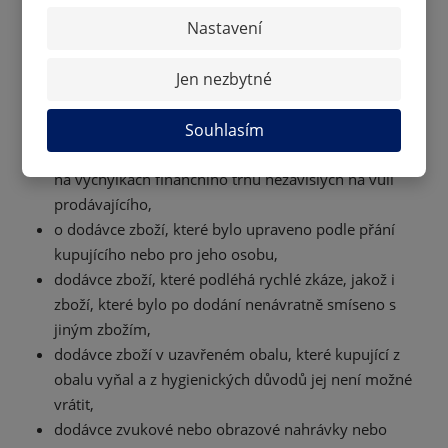
případě nemá právo na odstoupení od smlouvy,
Nastavení
o dodávce zboží nebo služby, jejichž cena závisí na
výchylkách finančního trhu nezávisle na vůli
Jen nezbytné
prodávajícího a k němuž může dojít během lhůty pro
odstoupení od smlouvy,
o dodání alkoholických nápojů, které mohou být
Souhlasím
dodány až po uplynutí třiceti dnů a jejichž cena závisí
na výchylkách finančního trhu nezávislých na vůli
prodávajícího,
o dodávce zboží, které bylo upraveno podle přání
kupujícího nebo pro jeho osobu,
dodávce zboží, které podléhá rychlé zkáze, jakož i
zboží, které bylo po dodání nenávratně smíseno s
jiným zbožím,
dodávce zboží v uzavřeném obalu, které kupující z
obalu vyňal a z hygienických důvodů jej není možné
vrátit,
dodávce zvukové nebo obrazové nahrávky nebo