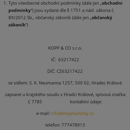
Tyto všeobecné obchodní podmínky (dále jen „
obchodní
podmínky
“) jsou vydané dle § 1751 a násl. zákona č.
89/2012 Sb., občanský zákoník (dále jen „
občanský
zákoník
“)
KOPP & CO s.r.o.
IČ: 63217422
DIČ: CZ63217422
se sídlem: S. K. Neumanna 1257, 500 02, Hradec Králové
zapsané u krajského soudu v Hradci Králové, spisová značka
C 7785 kontaktní údaje:
e-mail:
info@mojekarticky.cz
telefon: 777478913