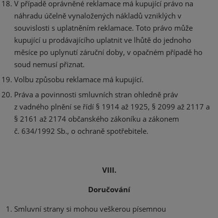
V případě oprávněné reklamace má kupující právo na
náhradu účelně vynaložených nákladů vzniklých v
souvislosti s uplatněním reklamace. Toto právo může
kupující u prodávajícího uplatnit ve lhůtě do jednoho
měsíce po uplynutí záruční doby, v opačném případě ho
soud nemusí přiznat.
Volbu způsobu reklamace má kupující.
Práva a povinnosti smluvních stran ohledně práv
z vadného plnění se řídí § 1914 až 1925, § 2099 až 2117 a
§ 2161 až 2174 občanského zákoníku a zákonem
č. 634/1992 Sb., o ochraně spotřebitele.
VIII.
Doručování
Smluvní strany si mohou veškerou písemnou