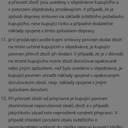
a převzetí zboží jsou uvedeny v objednávce kupujícího a
v potvrzení objednávky prodávajícím. V případě, že je
způsob dopravy smluven na základě zvláštního požadavku
kupujícího, nese kupující riziko a případné dodatečné
náklady spojené s tímto způsobem dopravy.
Je-li prodávající podle kupní smlouvy povinen dodat zboží
na místo určené kupujícím v objednávce, je kupující
povinen převzít zboží při dodání. V případě, že je z důvodů
na straně kupujícího nutno zboží doručovat opakovaně
nebo jiným způsobem, než bylo uvedeno v objednávce, je
kupující povinen uhradit náklady spojené s opakovaným
doručováním zboží, resp. náklady spojené s jiným
způsobem doručení.
Při převzetí zboží od přepravce je kupující povinen
zkontrolovat neporušenost obalů zboží a v případě
jakýchkoliv závad toto neprodleně oznámit přepravci. V
případě shledání porušení obalu svědčícího o
neoprávněném vniknutí do zásilky nemusí kupující zásilku