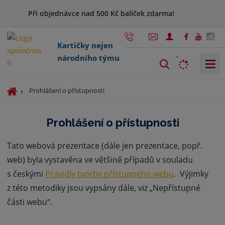
Při objednávce nad 500 Kč balíček zdarma!
Kartičky nejen
národního týmu
V
y
h
Ú
Prohlášení o přístupnosti
l
v
o
e
Prohlášení o přístupnosti
d
d
n
a
Tato webová prezentace (dále jen prezentace, popř.
í
t
s
web) byla vystavěna ve většině případů v souladu
t
s českými
Pravidly tvorby přístupného webu
. Výjimky
r
z této metodiky jsou vypsány dále, viz „Nepřístupné
a
n
části webu“.
a