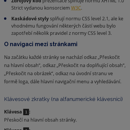
Zdrojový kód
prezentace splňuje normu XHTML 1.0
Strict vydanou konsorciem
W3C
.
Kaskádové styly
splňují normu CSS level 2.1, ale ke
vhodnému fungování některých částí webu bylo
zapotřebí několik pravidel z normy CSS level 3.
O navigaci mezi stránkami
Na začátku každé stránky se nachází odkaz „Přeskočit
na hlavní obsah“, odkaz „Přeskočit na doplňující obsah“,
„Přeskočit na obrázek“, odkaz na úvodní stranu ve
formě loga, dále hlavní navigační menu a vyhledávání.
Klávesové zkratky (na alfanumerické klávesnici)
Klávesa
:
1
Přeskočí na hlavní obsah stránky.