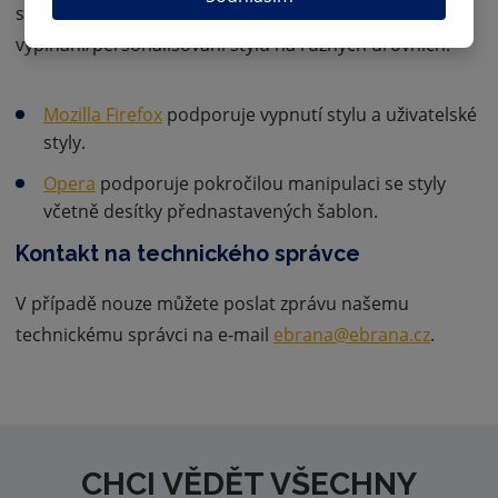
stylu, ale některé prohlížeče podporují
vypínání/personalisování stylů na různých úrovních.
Mozilla Firefox
podporuje vypnutí stylu a uživatelské
styly.
Opera
podporuje pokročilou manipulaci se styly
včetně desítky přednastavených šablon.
Kontakt na technického správce
V případě nouze můžete poslat zprávu našemu
technickému správci na e-mail
ebrana@ebrana.cz
.
CHCI VĚDĚT VŠECHNY