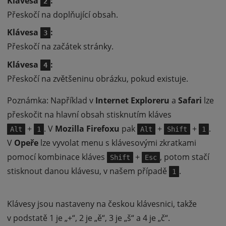
Klávesa
:
2
Přeskočí na doplňující obsah.
Klávesa
:
3
Přeskočí na začátek stránky.
Klávesa
:
4
Přeskočí na zvětšeninu obrázku, pokud existuje.
Poznámka: Například v
Internet Exploreru
a
Safari
lze
přeskočit na hlavní obsah stisknutím kláves
+
. V
Mozilla Firefoxu
pak
+
+
.
Alt
1
Alt
Shift
1
V
Opeře
lze vyvolat menu s klávesovými zkratkami
pomocí kombinace kláves
+
, potom stačí
Shift
Esc
stisknout danou klávesu, v našem případě
.
1
Klávesy jsou nastaveny na českou klávesnici, takže
v podstatě 1 je „+“, 2 je „ě“, 3 je „š“ a 4 je „č“.