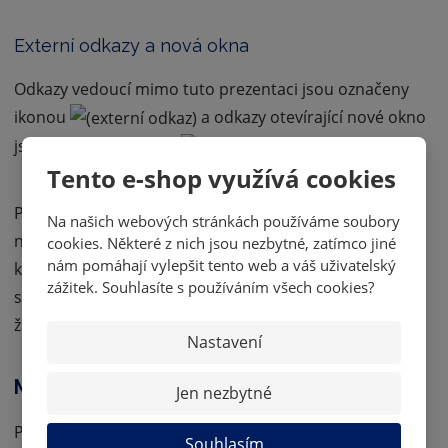
Externí odkazy a nová okna
Odkazy vedoucí mimo tuto prezentaci jsou označeny
ikonou
a odkazy otevírající nové okno
jsou označeny ikonou
.
Tento e-shop využívá cookies
Pokud uživatel nemá JavaScript, jsou příslušné ikony
Na našich webových stránkách používáme soubory
nahrazeny obrázkem na pozadí odkazu pomocí
cookies. Některé z nich jsou nezbytné, zatímco jiné
nám pomáhají vylepšit tento web a váš uživatelský
kaskádových stylů. Pokud uživatel nemá JavaScript
zážitek. Souhlasíte s používáním všech cookies?
spolu s obrázky nebo kaskádovými styly, neuvidí ikony
žádné.
Nastavení
Možnosti personalizovaného prohlížení
Jen nezbytné
Prezentace je k dispozici pouze v jednom (základním)
Souhlasím