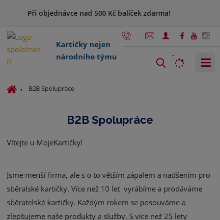
Při objednávce nad 500 Kč balíček zdarma!
Kartičky nejen
národního týmu
V
y
h
Ú
B2B Spolupráce
l
v
o
e
B2B Spolupráce
d
d
n
a
Vítejte u MojeKartičky!
í
t
s
t
Jsme menší firma, ale s o to větším zápalem a nadšením pro
r
a
sběralské kartičky. Více než 10 let vyrábíme a prodáváme
n
sběratelské kartičky. Každým rokem se posouváme a
a
zlepšujeme naše produkty a služby. S více než 25 lety