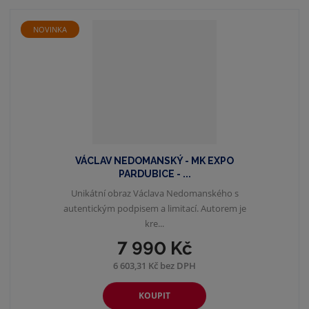
z
r
b
d
e
á
u
k
NOVINKA
n
z
l
o
í
p
k
k
v
r
o
o
ý
o
v
v
v
d
ý
ý
ý
u
v
v
p
k
ý
ý
i
t
VÁCLAV NEDOMANSKÝ - MK EXPO
p
p
s
ů
PARDUBICE - ...
i
i
Unikátní obraz Václava Nedomanského s
s
s
autentickým podpisem a limitací. Autorem je
kre...
7 990 Kč
6 603,31 Kč bez DPH
KOUPIT