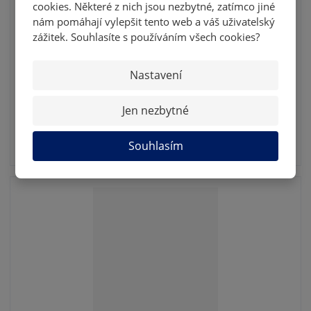
OBRAZ...
cookies. Některé z nich jsou nezbytné, zatímco jiné
nám pomáhají vylepšit tento web a váš uživatelský
Unikátní obraz Karola Dobiáše s autentickým
zážitek. Souhlasíte s používáním všech cookies?
podpisem a limitací. Autorem je kreslíř P...
2 990 Kč
Nastavení
2 471,07 Kč bez DPH
Jen nezbytné
KOUPIT
Souhlasím
SKLADEM