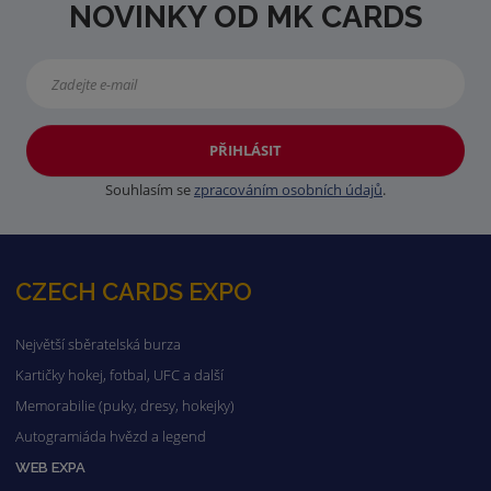
NOVINKY OD MK CARDS
PŘIHLÁSIT
Souhlasím se
zpracováním osobních údajů
.
CZECH CARDS EXPO
Největší sběratelská burza
Kartičky hokej, fotbal, UFC a další
Memorabilie (puky, dresy, hokejky)
Autogramiáda hvězd a legend
WEB EXPA