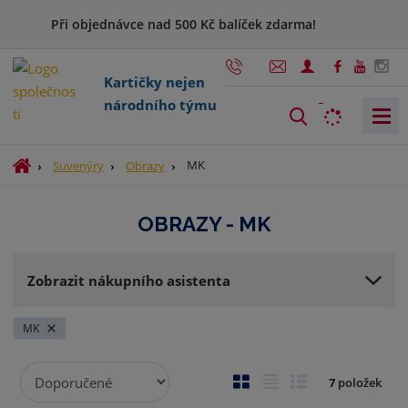
Při objednávce nad 500 Kč balíček zdarma!
Kartičky nejen
národního týmu
V
y
h
Ú
MK
Suvenýry
Obrazy
l
v
o
e
OBRAZY - MK
d
d
n
a
í
t
Zobrazit nákupního asistenta
s
t
r
MK
a
n
Ř
O
T
Ř
7
položek
a
a
b
a
á