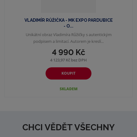
VLADIMÍR RŮŽIČKA - MK EXPO PARDUBICE
- O...
Unikátní obraz Vladimíra Růžičky s autentickým
podpisem a limitací. Autorem je kreslí...
4 990 Kč
4 123,97 Kč bez DPH
KOUPIT
SKLADEM
CHCI VĚDĚT VŠECHNY