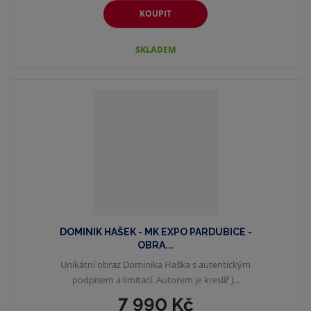
KOUPIT
SKLADEM
DOMINIK HAŠEK - MK EXPO PARDUBICE -
OBRA...
Unikátní obraz Dominika Haška s autentickým
podpisem a limitací. Autorem je kreslíř J...
7 990 Kč