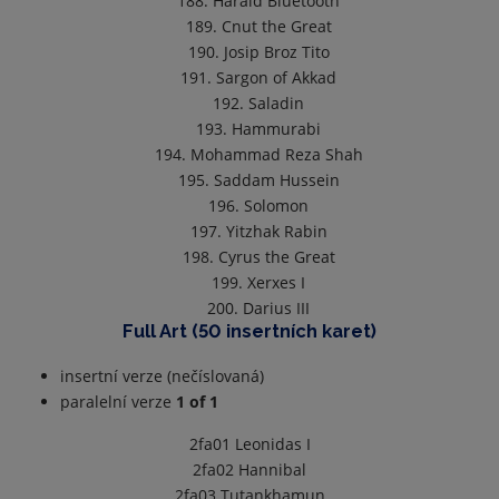
188. Harald Bluetooth
189. Cnut the Great
190. Josip Broz Tito
191. Sargon of Akkad
192. Saladin
193. Hammurabi
194. Mohammad Reza Shah
195. Saddam Hussein
196. Solomon
197. Yitzhak Rabin
198. Cyrus the Great
199. Xerxes I
200. Darius III
Full Art (50 insertních karet)
insertní verze (nečíslovaná)
paralelní verze
1 of 1
2fa01
Leonidas I
2fa02
Hannibal
2fa03
Tutankhamun