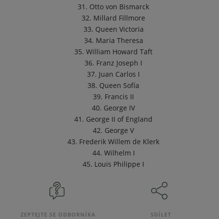
31. Otto von Bismarck
32. Millard Fillmore
33. Queen Victoria
34. Maria Theresa
35. William Howard Taft
36. Franz Joseph I
37. Juan Carlos I
38. Queen Sofía
39. Francis II
40. George IV
41. George II of England
42. George V
43. Frederik Willem de Klerk
44. Wilhelm I
45. Louis Philippe I
ZEPTEJTE SE ODBORNÍKA
SDÍLET