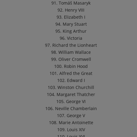
91. Tomáš Masaryk
92. Henry VIII
93. Elizabeth I
94. Mary Stuart
95. King Arthur
96. Victoria
97. Richard the Lionheart
98. William Wallace
99. Oliver Cromwell
100. Robin Hood
101. Alfred the Great
102. Edward I
103. Winston Churchill
104. Margaret Thatcher
105. George VI
106. Neville Chamberlain
107. George V
108. Marie Antoinette
109. Louis XIV
110. Louis XVI