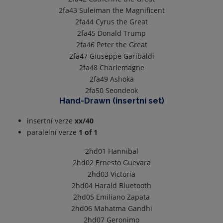
2fa43
Suleiman the Magnificent
2fa44
Cyrus the Great
2fa45
Donald Trump
2fa46
Peter the Great
2fa47
Giuseppe Garibaldi
2fa48
Charlemagne
2fa49
Ashoka
2fa50
Seondeok
Hand-Drawn (insertní set)
insertní verze
xx/40
paralelní verze
1 of 1
2hd01
Hannibal
2hd02
Ernesto Guevara
2hd03
Victoria
2hd04
Harald Bluetooth
2hd05
Emiliano Zapata
2hd06
Mahatma Gandhi
2hd07
Geronimo