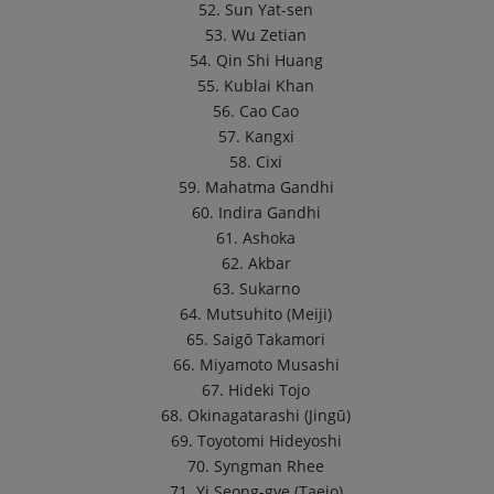
52. Sun Yat-sen
53. Wu Zetian
54. Qin Shi Huang
55. Kublai Khan
56. Cao Cao
57. Kangxi
58. Cixi
59. Mahatma Gandhi
60. Indira Gandhi
61. Ashoka
62. Akbar
63. Sukarno
64. Mutsuhito (Meiji)
65. Saigō Takamori
66. Miyamoto Musashi
67. Hideki Tojo
68. Okinagatarashi (Jingū)
69. Toyotomi Hideyoshi
70. Syngman Rhee
71. Yi Seong-gye (Taejo)