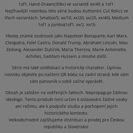
1of1, Hand-Drawn(30ks) ve variantě xx/40 a 1of1.
Nejžhavější novinkou této série budou Authentic Cut Relics ve
třech variantách: Smal(xx/5, xx/10, xx/20, xx/25, xx/40), Medium
1of1 a Jumbo(1of1, xx/2, xx/3)
Hledej známé osobnosti jako Napoleon Bonaparte, Karl Marx,
Cleopatra, Fidel Castro, Donald Trump, Abraham Lincoln, Mao
Zedong, Alexander Dubček, Maria Theresa, Marie Antoinette,
Achilles, Saddam Hussein a mnohé další.
Série má také vzdělávací a historický charakter. Úplnou
novinku objevíte po načtení QR kódu na zadní straně, kde vám
sám panovník o sobě začne vyprávět.
Obsah je založen na ověřených faktech. Nepropaguje žádnou
ideologii. Tento produkt není určen k oslavování žádné osoby
ani režimu, ale k podpoře studia a pochopení jejich
historického kontextu.
Velkoobchodně zajišťujeme distribuci a prodej pro Českou
republiku a Slovensko!