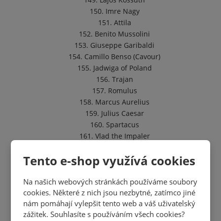
150. Imre Nagy
151. Attila
152. Benito Mussolini
153. Giuseppe Garibaldi
154. Camillo Benso (Cavour)
155. Jadwiga of Poland
156. Trajan
157. Romulus
158. Marcus Aurelius
159. Julius Caesar
160. Spartacus
161. Vlad the Impaler
162. Stephen the Great
Tento e-shop využívá cookies
163. Nicolae Ceaușescu
164. Catherine the Great
Na našich webových stránkách používáme soubory
165. Peter the Great
cookies. Některé z nich jsou nezbytné, zatímco jiné
166. Nicholas II
nám pomáhají vylepšit tento web a váš uživatelský
167. Alexander I
zážitek. Souhlasíte s používáním všech cookies?
168. Leon Trotsky