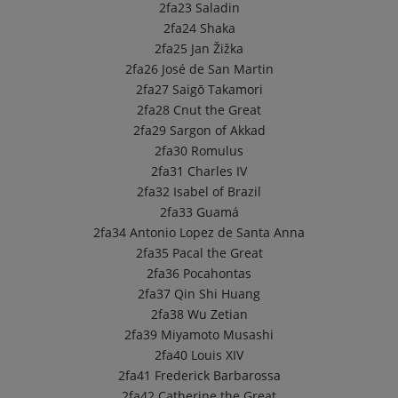
2fa23
Saladin
2fa24
Shaka
2fa25
Jan Žižka
2fa26
José de San Martin
2fa27
Saigō Takamori
2fa28
Cnut the Great
2fa29
Sargon of Akkad
2fa30
Romulus
2fa31
Charles IV
2fa32
Isabel of Brazil
2fa33
Guamá
2fa34
Antonio Lopez de Santa Anna
2fa35
Pacal the Great
2fa36
Pocahontas
2fa37
Qin Shi Huang
2fa38
Wu Zetian
2fa39
Miyamoto Musashi
2fa40
Louis XIV
2fa41
Frederick Barbarossa
2fa42
Catherine the Great