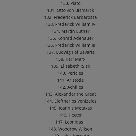
130. Plato
131. Otto von Bismarck
132. Frederick Barbarossa
133. Frederick William IV
134. Martin Luther
135. Konrad Adenauer
136. Frederick William III
137. Ludwig I of Bavaria
138. Karl Marx
139. Elisabeth (Sisi)
140. Pericles
141. Aristotle
142. Achilles
143. Alexander the Great
144. Eleftherios Venizelos
145. Ioannis Metaxas
146. Hector
147. Leonidas I
148. Woodrow Wilson
149. Lajos Kossuth