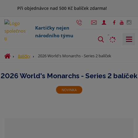
Při objednávce nad 500 Kč balíček zdarma!
Kartičky nejen
národního týmu
V
y
h
Ú
2026 World's Monarchs - Series 2 balíček
Balíčky
l
v
o
e
2026 World's Monarchs - Series 2 balíček
d
d
n
a
í
NOVINKA
t
s
t
r
a
n
a