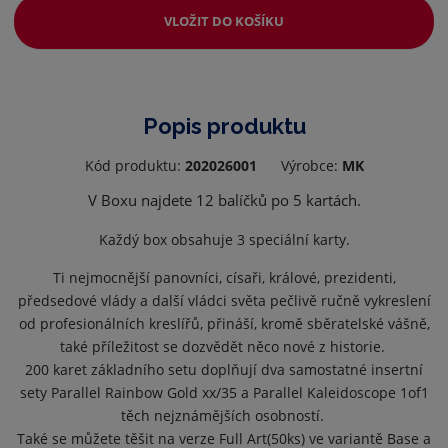
VLOŽIT DO KOŠÍKU
Popis produktu
Kód produktu:
202026001
Výrobce:
MK
V Boxu najdete 12 balíčků po 5 kartách.
Každý box obsahuje 3 speciální karty.
Ti nejmocnější panovníci, císaři, králové, prezidenti,
předsedové vlády a další vládci světa pečlivě ručně vykreslení
od profesionálních kreslířů, přináší, kromě sběratelské vášně,
také příležitost se dozvědět něco nové z historie.
200 karet základního setu doplňují dva samostatné insertní
sety Parallel Rainbow Gold xx/35 a Parallel Kaleidoscope 1of1
těch nejznámějších osobností.
Také se můžete těšit na verze Full Art(50ks) ve variantě Base a