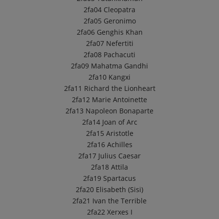
2fa04
Cleopatra
2fa05
Geronimo
2fa06
Genghis Khan
2fa07
Nefertiti
2fa08
Pachacuti
2fa09
Mahatma Gandhi
2fa10
Kangxi
2fa11
Richard the Lionheart
2fa12
Marie Antoinette
2fa13
Napoleon Bonaparte
2fa14
Joan of Arc
2fa15
Aristotle
2fa16
Achilles
2fa17
Julius Caesar
2fa18
Attila
2fa19
Spartacus
2fa20
Elisabeth (Sisi)
2fa21
Ivan the Terrible
2fa22
Xerxes I