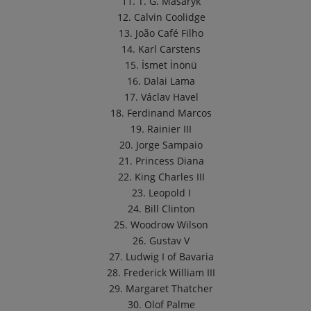
11. T. G. Masaryk
12. Calvin Coolidge
13. João Café Filho
14. Karl Carstens
15. İsmet İnönü
16. Dalai Lama
17. Václav Havel
18. Ferdinand Marcos
19. Rainier III
20. Jorge Sampaio
21. Princess Diana
22. King Charles III
23. Leopold I
24. Bill Clinton
25. Woodrow Wilson
26. Gustav V
27. Ludwig I of Bavaria
28. Frederick William III
29. Margaret Thatcher
30. Olof Palme