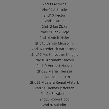
2hd08
Achilles
2hd09
Aristotle
2hd10
Hector
2hd11
Attila
2hd12
Jan Žižka
2hd13
Hideki Tojo
2hd14
Adolf Hitler
2hd15
Benito Mussolini
2hd16
Frederick Barbarossa
2hd17
Martin Luther King Jr.
2hd18
Abraham Lincoln
2hd19
Herbert Hoover
2hd20
Maria Theresa
2hd21
Fidel Castro
2hd22
Mustafa Kemal Atatürk
2hd23
Thomas Jefferson
2hd24
Elizabeth I
2hd25
Robin Hood
2hd26
Saladin