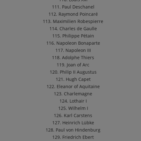
111. Paul Deschanel
112. Raymond Poincaré
113. Maximilien Robespierre
114. Charles de Gaulle
115. Philippe Pétain
116. Napoleon Bonaparte
117. Napoleon III
118. Adolphe Thiers
119. Joan of Arc
120. Philip II Augustus
121. Hugh Capet
122. Eleanor of Aquitaine
123. Charlemagne
124. Lothair I
125. Wilhelm I
126. Karl Carstens
127. Heinrich Lübke
128. Paul von Hindenburg
129. Friedrich Ebert