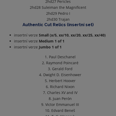
2hd27
Pericles
2hd28
Suleiman the Magnificent
2hd29
Pedro I
2hd30
Trajan
Authentic Cut Relics (insertní set)
insertní verze
Small (x/5, xx/10, xx/20, xx/25, xx/40)
insertní verze
Medium 1 of 1
insertní verze
Jumbo 1 of 1
1. Paul Deschanel
2. Raymond Poincaré
3. Gerald Ford
4. Dwight D. Eisenhower
5. Herbert Hoover
6. Richard Nixon
7. Charles XV and IV
8. Juan Perón
9. Victor Emmanuel III
10. Edvard Beneš