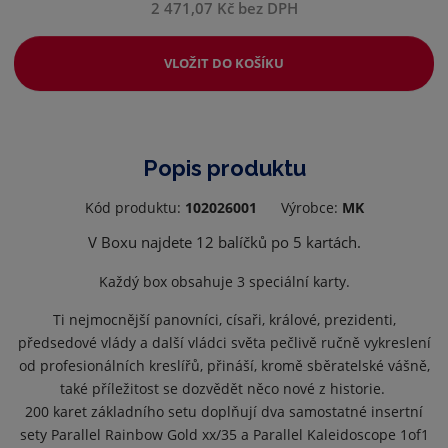
2 471,07 Kč bez DPH
VLOŽIT DO KOŠÍKU
Popis produktu
Kód produktu:
102026001
Výrobce:
MK
V Boxu najdete 12 balíčků po 5 kartách.
Každý box obsahuje 3 speciální karty.
Ti nejmocnější panovníci, císaři, králové, prezidenti,
předsedové vlády a další vládci světa pečlivě ručně vykreslení
od profesionálních kreslířů, přináší, kromě sběratelské vášně,
také příležitost se dozvědět něco nové z historie.
200 karet základního setu doplňují dva samostatné insertní
sety Parallel Rainbow Gold xx/35 a Parallel Kaleidoscope 1of1