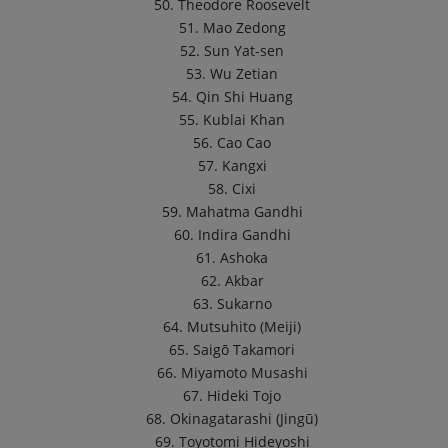
50. Theodore Roosevelt
51. Mao Zedong
52. Sun Yat-sen
53. Wu Zetian
54. Qin Shi Huang
55. Kublai Khan
56. Cao Cao
57. Kangxi
58. Cixi
59. Mahatma Gandhi
60. Indira Gandhi
61. Ashoka
62. Akbar
63. Sukarno
64. Mutsuhito (Meiji)
65. Saigō Takamori
66. Miyamoto Musashi
67. Hideki Tojo
68. Okinagatarashi (Jingū)
69. Toyotomi Hideyoshi