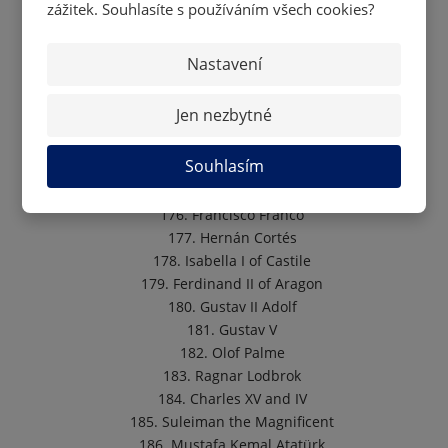
167. Alexander I
zážitek. Souhlasíte s používáním všech cookies?
168. Leon Trotsky
169. Vladimir Lenin
Nastavení
170. Joseph Stalin
171. Nikita Khrushchev
Jen nezbytné
172. Ivan the Terrible
173. Boris Yeltsin
Souhlasím
174. Sitting Bull
175. Isabella II
176. Francisco Franco
177. Hernán Cortés
178. Isabella I of Castile
179. Ferdinand II of Aragon
180. Gustav II Adolf
181. Gustav V
182. Olof Palme
183. Ragnar Lodbrok
184. Charles XV and IV
185. Suleiman the Magnificent
186. Mustafa Kemal Atatürk