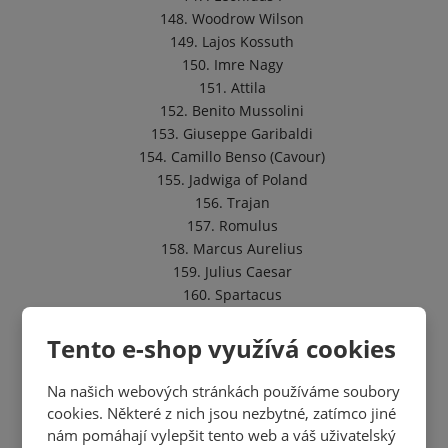
148. Woodrow Wilson
149. Lajos Kossuth
150. Imre Nagy
151. Attila
152. Benito Mussolini
153. Giuseppe Garibaldi
154. Camillo Benso (Cavour)
155. Jadwiga of Poland
156. Trajan
157. Romulus
158. Marcus Aurelius
159. Julius Caesar
160. Spartacus
161. Vlad the Impaler
162. Stephen the Great
Tento e-shop využívá cookies
163. Nicolae Ceaușescu
164. Catherine the Great
Na našich webových stránkách používáme soubory
165. Peter the Great
cookies. Některé z nich jsou nezbytné, zatímco jiné
166. Nicholas II
nám pomáhají vylepšit tento web a váš uživatelský