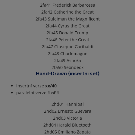
2fa41
Frederick Barbarossa
2fa42
Catherine the Great
2fa43
Suleiman the Magnificent
2fa44
Cyrus the Great
2fa45
Donald Trump
2fa46
Peter the Great
2fa47
Giuseppe Garibaldi
2fa48
Charlemagne
2fa49
Ashoka
2fa50
Seondeok
Hand-Drawn (insertní set)
insertní verze
xx/40
paralelní verze
1 of 1
2hd01
Hannibal
2hd02
Ernesto Guevara
2hd03
Victoria
2hd04
Harald Bluetooth
2hd05
Emiliano Zapata