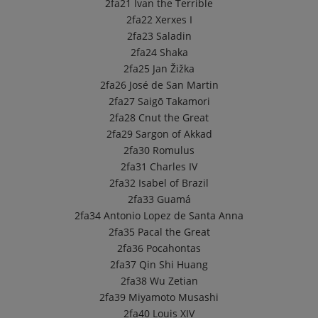
2fa21
Ivan the Terrible
2fa22
Xerxes I
2fa23
Saladin
2fa24
Shaka
2fa25
Jan Žižka
2fa26
José de San Martin
2fa27
Saigō Takamori
2fa28
Cnut the Great
2fa29
Sargon of Akkad
2fa30
Romulus
2fa31
Charles IV
2fa32
Isabel of Brazil
2fa33
Guamá
2fa34
Antonio Lopez de Santa Anna
2fa35
Pacal the Great
2fa36
Pocahontas
2fa37
Qin Shi Huang
2fa38
Wu Zetian
2fa39
Miyamoto Musashi
2fa40
Louis XIV