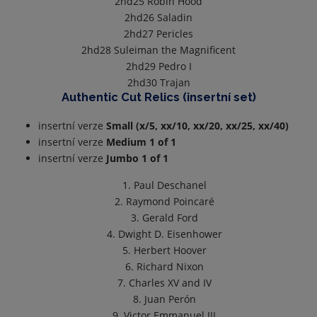
2hd25
Robin Hood
2hd26
Saladin
2hd27
Pericles
2hd28
Suleiman the Magnificent
2hd29
Pedro I
2hd30
Trajan
Authentic Cut Relics (insertní set)
insertní verze
Small (x/5, xx/10, xx/20, xx/25, xx/40)
insertní verze
Medium 1 of 1
insertní verze
Jumbo 1 of 1
1. Paul Deschanel
2. Raymond Poincaré
3. Gerald Ford
4. Dwight D. Eisenhower
5. Herbert Hoover
6. Richard Nixon
7. Charles XV and IV
8. Juan Perón
9. Victor Emmanuel III