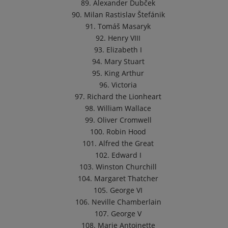
89. Alexander Dubček
90. Milan Rastislav Štefánik
91. Tomáš Masaryk
92. Henry VIII
93. Elizabeth I
94. Mary Stuart
95. King Arthur
96. Victoria
97. Richard the Lionheart
98. William Wallace
99. Oliver Cromwell
100. Robin Hood
101. Alfred the Great
102. Edward I
103. Winston Churchill
104. Margaret Thatcher
105. George VI
106. Neville Chamberlain
107. George V
108. Marie Antoinette