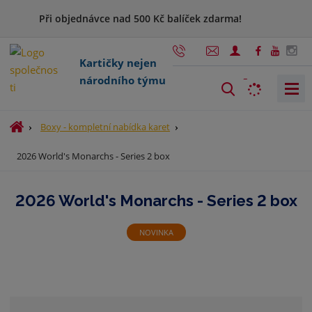
Při objednávce nad 500 Kč balíček zdarma!
Kartičky nejen
národního týmu
V
y
h
Ú
Boxy - kompletní nabídka karet
l
v
2026 World's Monarchs - Series 2 box
o
e
d
d
n
a
2026 World's Monarchs - Series 2 box
í
t
s
t
NOVINKA
r
a
n
a