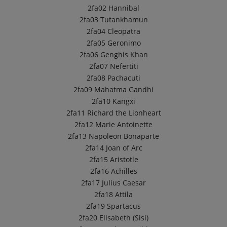
2fa02
Hannibal
2fa03
Tutankhamun
2fa04
Cleopatra
2fa05
Geronimo
2fa06
Genghis Khan
2fa07
Nefertiti
2fa08
Pachacuti
2fa09
Mahatma Gandhi
2fa10
Kangxi
2fa11
Richard the Lionheart
2fa12
Marie Antoinette
2fa13
Napoleon Bonaparte
2fa14
Joan of Arc
2fa15
Aristotle
2fa16
Achilles
2fa17
Julius Caesar
2fa18
Attila
2fa19
Spartacus
2fa20
Elisabeth (Sisi)