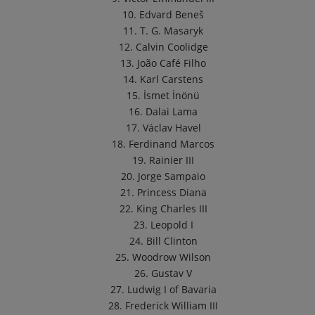
10. Edvard Beneš
11. T. G. Masaryk
12. Calvin Coolidge
13. João Café Filho
14. Karl Carstens
15. İsmet İnönü
16. Dalai Lama
17. Václav Havel
18. Ferdinand Marcos
19. Rainier III
20. Jorge Sampaio
21. Princess Diana
22. King Charles III
23. Leopold I
24. Bill Clinton
25. Woodrow Wilson
26. Gustav V
27. Ludwig I of Bavaria
28. Frederick William III