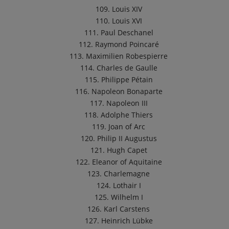
109. Louis XIV
110. Louis XVI
111. Paul Deschanel
112. Raymond Poincaré
113. Maximilien Robespierre
114. Charles de Gaulle
115. Philippe Pétain
116. Napoleon Bonaparte
117. Napoleon III
118. Adolphe Thiers
119. Joan of Arc
120. Philip II Augustus
121. Hugh Capet
122. Eleanor of Aquitaine
123. Charlemagne
124. Lothair I
125. Wilhelm I
126. Karl Carstens
127. Heinrich Lübke