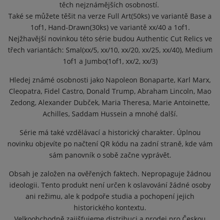
těch nejznámějších osobností.
Také se můžete těšit na verze Full Art(50ks) ve variantě Base a
1of1, Hand-Drawn(30ks) ve variantě xx/40 a 1of1.
Nejžhavější novinkou této série budou Authentic Cut Relics ve
třech variantách: Smal(xx/5, xx/10, xx/20, xx/25, xx/40), Medium
1of1 a Jumbo(1of1, xx/2, xx/3)
Hledej známé osobnosti jako Napoleon Bonaparte, Karl Marx,
Cleopatra, Fidel Castro, Donald Trump, Abraham Lincoln, Mao
Zedong, Alexander Dubček, Maria Theresa, Marie Antoinette,
Achilles, Saddam Hussein a mnohé další.
Série má také vzdělávací a historický charakter. Úplnou
novinku objevíte po načtení QR kódu na zadní straně, kde vám
sám panovník o sobě začne vyprávět.
Obsah je založen na ověřených faktech. Nepropaguje žádnou
ideologii. Tento produkt není určen k oslavování žádné osoby
ani režimu, ale k podpoře studia a pochopení jejich
historického kontextu.
Velkoobchodně zajišťujeme distribuci a prodej pro Českou