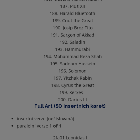
187. Pius XII
188. Harald Bluetooth
189. Cnut the Great
190. Josip Broz Tito
191. Sargon of Akkad
192. Saladin
193. Hammurabi
194. Mohammad Reza Shah
195. Saddam Hussein
196. Solomon
197. Yitzhak Rabin
198. Cyrus the Great
199. Xerxes I
200. Darius III
Full Art (50 insertních karet)
insertní verze (nečíslovaná)
paralelní verze
1 of 1
2fa01
Leonidas I