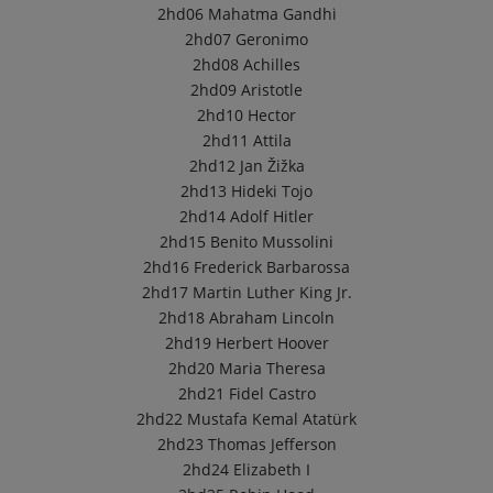
2hd06
Mahatma Gandhi
2hd07
Geronimo
2hd08
Achilles
2hd09
Aristotle
2hd10
Hector
2hd11
Attila
2hd12
Jan Žižka
2hd13
Hideki Tojo
2hd14
Adolf Hitler
2hd15
Benito Mussolini
2hd16
Frederick Barbarossa
2hd17
Martin Luther King Jr.
2hd18
Abraham Lincoln
2hd19
Herbert Hoover
2hd20
Maria Theresa
2hd21
Fidel Castro
2hd22
Mustafa Kemal Atatürk
2hd23
Thomas Jefferson
2hd24
Elizabeth I