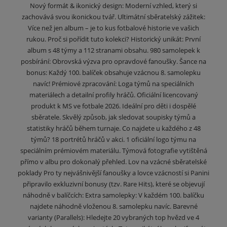
Nový formát & ikonický design: Moderní vzhled, který si
zachovává svou ikonickou tvář. Ultimátní sběratelský zážitek:
Více než jen album – je to kus fotbalové historie ve vašich
rukou. Proč si pořídit tuto kolekci? Historický unikát: První
album s 48 týmy a 112 stranami obsahu. 980 samolepek k
posbírání: Obrovská výzva pro opravdové fanoušky. Šance na
bonus: Každý 100. balíček obsahuje vzácnou 8. samolepku
navíc! Prémiové zpracování: Loga týmů na speciálních
materiálech a detailní profily hráčů. Oficiální licencovaný
produkt k MS ve fotbale 2026. Ideální pro děti i dospělé
sběratele. Skvělý způsob, jak sledovat soupisky týmů a
statistiky hráčů během turnaje. Co najdete u každého z 48
týmů? 18 portrétů hráčů v akci. 1 oficiální logo týmu na
speciálním prémiovém materiálu. Týmová fotografie vytištěná
přímo v albu pro dokonalý přehled. Lov na vzácné sběratelské
poklady Pro ty nejvášnivější fanoušky a lovce vzácností si Panini
připravilo exkluzivní bonusy (tzv. Rare Hits), které se objevují
náhodně v balíčcích: Extra samolepky: V každém 100. balíčku
najdete náhodně vloženou 8. samolepku navíc. Barevné
varianty (Parallels): Hledejte 20 vybraných top hvězd ve 4