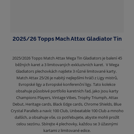
2025/26 Topps Mach Attax Gladiator Tin
2025/2026 Topps Match Attax Mega Tin Gladiators je balení 45
běžných karet a 3 limitovaných exkluzivních karet. V Mega
Gladiators plechovkách najdete 3 různé limitované karty.
Match Attax 25/26 je nabitý nejlepšími hráči z Ligy mistrů,
Evropské ligy a Evropské konferenční ligy. Tato kolekce
obsahuje působivé portfolio karetních řad, jako jsou karty
Champions Players, Vintage Vibes, Trophy Triumph, Attax
Debut, Heritage cards, Black Edge cards, Chrome Shields, Blue
Crystal Parallels a navíc 100 Club, Unbeatable 100 Club a mnoho
dalších, a obsahuje vše, co potřebujete, abyste mohli prožít
celou sezónu. Sbírejte 4 plechovky, každou se 3 úžasnými
kartami z limitované edice.