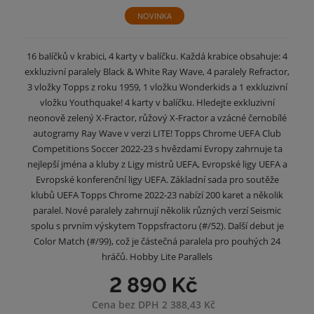
NOVINKA
16 balíčků v krabici, 4 karty v balíčku. Každá krabice obsahuje: 4
exkluzivní paralely Black & White Ray Wave, 4 paralely Refractor,
3 vložky Topps z roku 1959, 1 vložku Wonderkids a 1 exkluzivní
vložku Youthquake! 4 karty v balíčku. Hledejte exkluzivní
neonově zelený X-Fractor, růžový X-Fractor a vzácné černobílé
autogramy Ray Wave v verzi LITE! Topps Chrome UEFA Club
Competitions Soccer 2022-23 s hvězdami Evropy zahrnuje ta
nejlepší jména a kluby z Ligy mistrů UEFA, Evropské ligy UEFA a
Evropské konferenční ligy UEFA. Základní sada pro soutěže
klubů UEFA Topps Chrome 2022-23 nabízí 200 karet a několik
paralel. Nové paralely zahrnují několik různých verzí Seismic
spolu s prvním výskytem Toppsfractoru (#/52). Další debut je
Color Match (#/99), což je částečná paralela pro pouhých 24
hráčů. Hobby Lite Parallels
2 890 Kč
Cena bez DPH 2 388,43 Kč