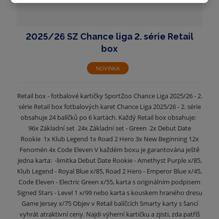
2025/26 SZ Chance liga 2. série Retail
box
NOVINKA
Retail box - fotbalové kartičky SportZoo Chance Liga 2025/26 - 2.
série Retail box fotbalových karet Chance Liga 2025/26 - 2. série
obsahuje 24 balíčků po 6 kartách. Každý Retail box obsahuje:
96x Základní set 24x Základní set - Green 2x Debut Date
Rookie 1x Klub Legend 1x Road 2 Hero 3x New Beginning 12x
Fenomén 4x Code Eleven V každém boxu je garantována ještě
jedna karta: -limitka Debut Date Rookie - Amethyst Purple x/85,
Klub Legend - Royal Blue x/85, Road 2 Hero - Emperor Blue x/45,
Code Eleven - Electric Green x/55, karta s originálním podpisem
Signed Stars - Level 1 x/99 nebo karta s kouskem hraného dresu
Game Jersey x/75 Objev v Retail balíčcích Smarty karty s šancí
vyhrát atraktivní ceny. Najdi výherní kartičku a zjisti, zda patříš