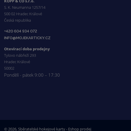
KOPP & CO s.r.o.
S. K. Neumanna 1257/14
500 02 Hradec Králové
Česká republika
+420 604 934 072
INFO@MOJEKARTICKY.CZ
Otevírací doba prodejny
Tylovo nábřeží 293
Hradec Králové
50002
Pondělí - pátek 9:00 – 17:30
© 2026, Sběratelské hokejové karty - Eshop prodej