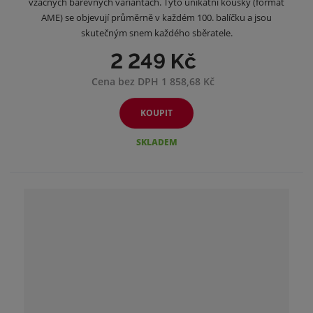
vzácných barevných variantách. Tyto unikátní kousky (formát
AME) se objevují průměrně v každém 100. balíčku a jsou
skutečným snem každého sběratele.
2 249 Kč
Cena bez DPH 1 858,68 Kč
KOUPIT
SKLADEM