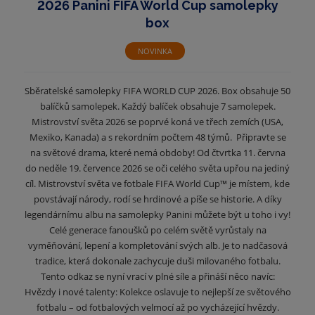
2026 Panini FIFA World Cup samolepky
box
NOVINKA
Sběratelské samolepky FIFA WORLD CUP 2026. Box obsahuje 50
balíčků samolepek. Každý balíček obsahuje 7 samolepek.
Mistrovství světa 2026 se poprvé koná ve třech zemích (USA,
Mexiko, Kanada) a s rekordním počtem 48 týmů. Připravte se
na světové drama, které nemá obdoby! Od čtvrtka 11. června
do neděle 19. července 2026 se oči celého světa upřou na jediný
cíl. Mistrovství světa ve fotbale FIFA World Cup™ je místem, kde
povstávají národy, rodí se hrdinové a píše se historie. A díky
legendárnímu albu na samolepky Panini můžete být u toho i vy!
Celé generace fanoušků po celém světě vyrůstaly na
vyměňování, lepení a kompletování svých alb. Je to nadčasová
tradice, která dokonale zachycuje duši milovaného fotbalu.
Tento odkaz se nyní vrací v plné síle a přináší něco navíc:
Hvězdy i nové talenty: Kolekce oslavuje to nejlepší ze světového
fotbalu – od fotbalových velmocí až po vycházející hvězdy.