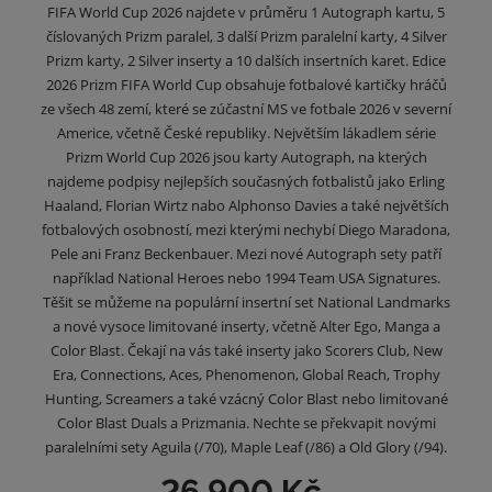
FIFA World Cup 2026 najdete v průměru 1 Autograph kartu, 5
číslovaných Prizm paralel, 3 další Prizm paralelní karty, 4 Silver
Prizm karty, 2 Silver inserty a 10 dalších insertních karet. Edice
2026 Prizm FIFA World Cup obsahuje fotbalové kartičky hráčů
ze všech 48 zemí, které se zúčastní MS ve fotbale 2026 v severní
Americe, včetně České republiky. Největším lákadlem série
Prizm World Cup 2026 jsou karty Autograph, na kterých
najdeme podpisy nejlepších současných fotbalistů jako Erling
Haaland, Florian Wirtz nabo Alphonso Davies a také největších
fotbalových osobností, mezi kterými nechybí Diego Maradona,
Pele ani Franz Beckenbauer. Mezi nové Autograph sety patří
například National Heroes nebo 1994 Team USA Signatures.
Těšit se můžeme na populární insertní set National Landmarks
a nové vysoce limitované inserty, včetně Alter Ego, Manga a
Color Blast. Čekají na vás také inserty jako Scorers Club, New
Era, Connections, Aces, Phenomenon, Global Reach, Trophy
Hunting, Screamers a také vzácný Color Blast nebo limitované
Color Blast Duals a Prizmania. Nechte se překvapit novými
paralelními sety Aguila (/70), Maple Leaf (/86) a Old Glory (/94).
26 900 Kč