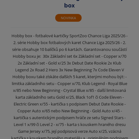
box
NOVINKA
Hobby box - fotbalové kartičky SportZoo Chance Liga 2025/26 -
2. série Hobby box fotbalových karet Chance Liga 2025/26 - 2.
série obsahuje 10 balíčků po 6 kartách. Garantovanou součástí
Hobby boxu je: 30x Základní set 6x Základní set - Copper x/70
2x Základní set - Gold x/25 3x Debut Date Rookie 2x Klub
Legend 2x Road 2 Hero 3x New Beginning 7x Code Eleven V
Hobby boxu také získáte dalších 5 karet, kterými mohou být: -
limitka základního setu - Copper x/70, Klub Legend - Royal Blue
x/85 nebo New Beginning - Crystal Blue x/85 - další limitovaná
karta základního setu Gold x/25, Black 1of1 či Code Eleven -
Electric Green x/55 - kartička s podpisem Debut Date Rookie -
Copper Auto x/65 nebo New Beginning - Gold Auto x/45 -
kartička s autentickým podpisem hráče ze setu Signed Stars -
Level 1 x/99 či Level 2 - x/75 - karta s kouskem hraného dresu
Game Jersey x/75, její podpisová verze Auto x/25, vzácná
kartička s kouskem hraného materiálu a originálním podpisem