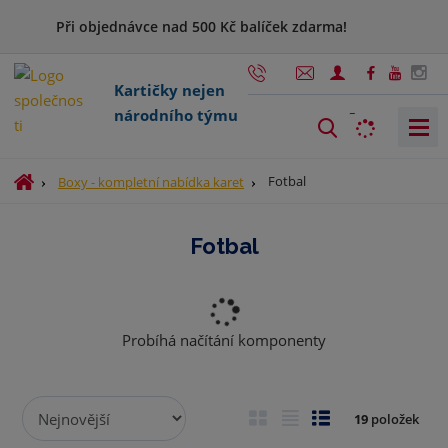
Při objednávce nad 500 Kč balíček zdarma!
Kartičky nejen
národního týmu
V
y
h
Ú
Fotbal
Boxy - kompletní nabídka karet
l
v
o
e
Fotbal
d
d
n
a
í
t
s
t
Probíhá načítání komponenty
r
a
n
Ř
O
T
Ř
19
položek
a
a
b
a
á