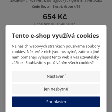
Amethyst Purple x/85, New Beginning - Crystal Blue x/85 nebo
Code Eleven - Electric Green x/55
654 Kč
Cena bez DPH 540,50 Kč
Tento e-shop využívá cookies
KOUPIT
SKLADEM
Na našich webových stránkách používáme soubory
cookies. Některé z nich jsou nezbytné, zatímco jiné
nám pomáhají vylepšit tento web a váš uživatelský
zážitek. Souhlasíte s používáním všech cookies?
Nastavení
Jen nezbytné
Souhlasím