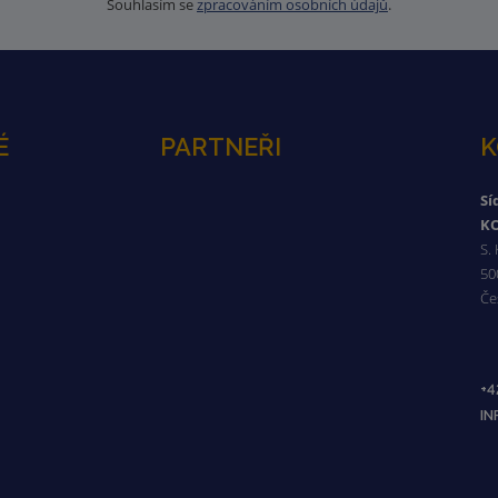
Souhlasím se
zpracováním osobních údajů
.
É
PARTNEŘI
K
Sí
KO
S.
50
Če
+4
I