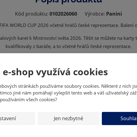
Kód produktu:
0102026060
Výrobce:
Panini
 FIFA WORLD CUP 2026 včetně hráčů české reprezentace. Balení 
alových karet k Mistrovství světa 2026. Těšit se můžete na karty 
kvalifikovaly z baráže, a to včetně hráčů české reprezentace.
Specifikace a obsah balení:
 e-shop využívá cookies
Počet karet: 82
h: 54 Hero cards+ 26 Special cards + 2 Exclusive Limited Edition 
ebových stránkách používáme soubory cookies. Některé z nich js
tímco jiné nám pomáhají vylepšit tento web a váš uživatelský záž
 pro každého fotbalového fanouška. Nechybí žádná z klíčových hvě
 používáním všech cookies?
stavení
Jen nezbytné
Souhla