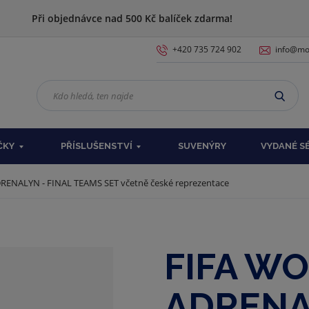
Při objednávce nad 500 Kč balíček zdarma!
+420 735 724 902
info@moj
K
VYHL
d
o
h
ČKY
PŘÍSLUŠENSTVÍ
SUVENÝRY
VYDANÉ S
l
e
d
RENALYN - FINAL TEAMS SET včetně české reprezentace
á
,
t
e
FIFA WO
n
n
a
ADRENA
j