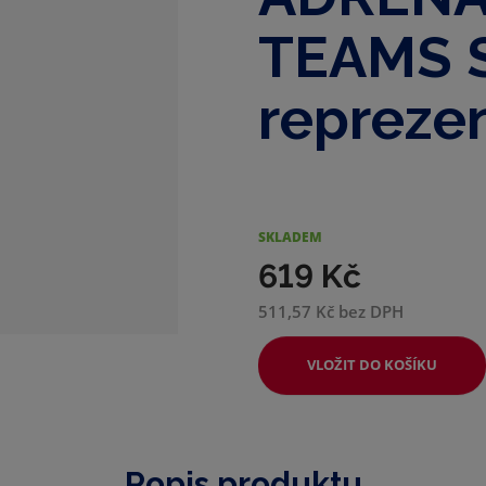
d
e
TEAMS S
repreze
SKLADEM
619 Kč
511,57 Kč bez DPH
VLOŽIT DO KOŠÍKU
Popis produktu