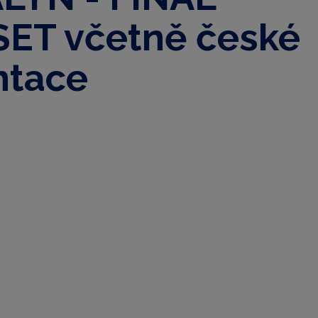
ET včetně české
ntace