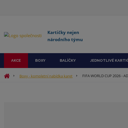
Kartičky nejen
národního týmu
AKCE
BOXY
BALÍČKY
JEDNOTLIVÉ KARTI
Ú
FIFA WORLD CUP 2026 - AD
Boxy - kompletní nabídka karet
v
o
d
n
í
s
t
r