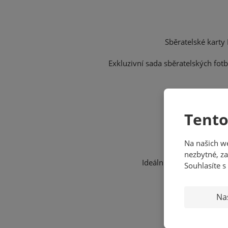
Sběratelské karty
Exkluzivní sada sběratelských fotb
Tento
Obsa
Na našich w
nezbytné, za
Ideální rozšíření sbírky
Souhlasíte s
Na