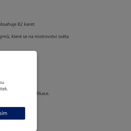
obsahuje 82 karet.
týmů, které se na mistrovství světa
cards
ou
itek.
zd závěrečné kvalifikace.
sím