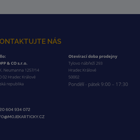
ONTAKTUJTE NÁS
dlo:
Otevírací doba prodejny
PP & CO s.r.o.
Tylovo nábřeží 293
 K. Neumanna 1257/14
Hradec Králové
0 02 Hradec Králové
50002
ská republika
Pondělí - pátek 9:00 – 17:30
20 604 934 072
NFO@MOJEKARTICKY.CZ