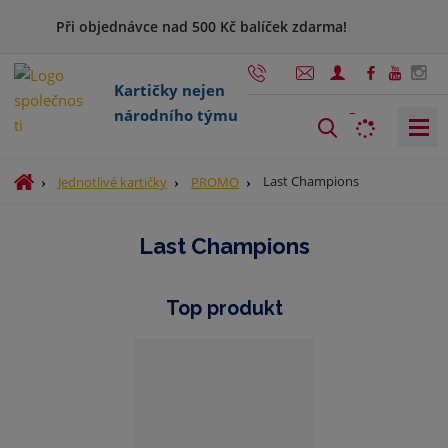
Při objednávce nad 500 Kč balíček zdarma!
Kartičky nejen
národního týmu
V
y
h
Ú
Last Champions
Jednotlivé kartičky
PROMO
l
v
o
e
Last Champions
d
d
n
a
í
t
Top produkt
s
t
r
a
n
a