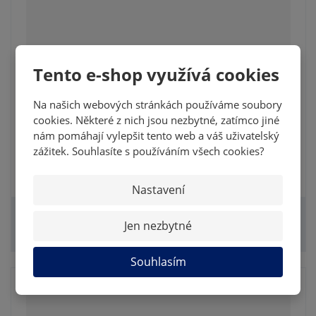
Tento e-shop využívá cookies
302018012
Na našich webových stránkách používáme soubory
LUKÁŠ KAŠPAR 2017/18 MK LAST
cookies. Některé z nich jsou nezbytné, zatímco jiné
CHAMPIONS
nám pomáhají vylepšit tento web a váš uživatelský
SKLADEM
zážitek. Souhlasíte s používáním všech cookies?
40,50 Kč
49 Kč
Nastavení
Jen nezbytné
KOUPIT
Souhlasím