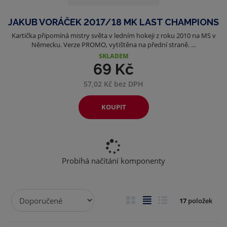
JAKUB VORÁČEK 2017/18 MK LAST CHAMPIONS
Kartička připomíná mistry světa v ledním hokeji z roku 2010 na MS v
Německu. Verze PROMO, vytištěna na přední straně. ...
SKLADEM
69 Kč
57,02 Kč bez DPH
KOUPIT
Probíhá načítání komponenty
Ř
O
T
Ř
17
položek
a
b
a
á
z
r
b
d