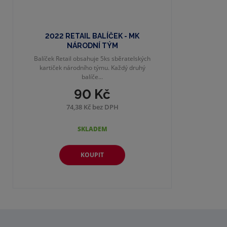
2022 RETAIL BALÍČEK - MK
NÁRODNÍ TÝM
Balíček Retail obsahuje 5ks sběratelských
kartiček národního týmu. Každý druhý
balíče...
90 Kč
74,38 Kč bez DPH
SKLADEM
KOUPIT