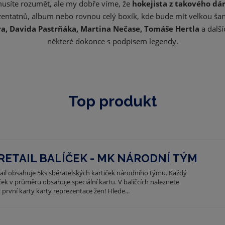
musíte rozumět, ale my dobře víme, že
hokejista z takového dá
d
e
zentatnů, album nebo rovnou celý boxík, kde bude mít velkou šanc
ra, Davida Pastrňáka, Martina Nečase, Tomáše Hertla
a další
některé dokonce s podpisem legendy.
Top produkt
RETAIL BALÍČEK - MK NÁRODNÍ TÝM
tail obsahuje 5ks sběratelských kartiček národního týmu. Každý
ček v průměru obsahuje speciální kartu. V balíčcích naleznete
 první karty karty reprezentace žen! Hlede...