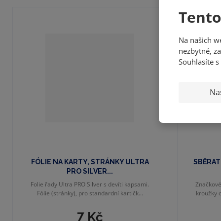
Tento
Na našich w
nezbytné, za
Souhlasíte s
Na
FÓLIE NA KARTY, STRÁNKY ULTRA
SBĚRAT
PRO SILVER...
Folie řady Ultra PRO Silver s devíti kapsami.
Značkové 
Fólie (stránky), pro standardní kartičk...
kroužky o
7 Kč