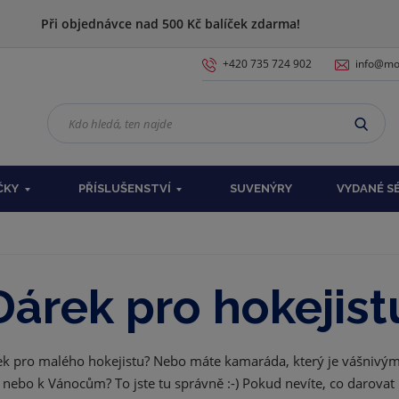
Při objednávce nad 500 Kč balíček zdarma!
+420 735 724 902
info@moj
K
VYHL
d
o
h
ČKY
PŘÍSLUŠENSTVÍ
SUVENÝRY
VYDANÉ S
l
e
d
á
,
Dárek pro hokejist
t
e
n
n
árek pro malého hokejistu? Nebo máte kamaráda, který je vášnivý
a
ebo k Vánocům? To jste tu správně :-) Pokud nevíte, co darovat ho
j