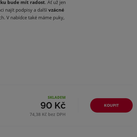
rku bude mít radost
. Ať už jen
i najít podpisy a další
vzácné
ch. V nabídce také máme puky,
SKLADEM
90 Kč
KOUPIT
74,38 Kč bez DPH