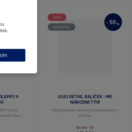
AKCE
-
50
ou
%
DOPRODEJ
itek.
sím
OLEPKY A
2021 RETAIL BALÍČEK - MK
CH
NÁRODNÍ TÝM
With Czech
Každý balíček obsahuje 6 sběratelských
itovaná edice
kartiček.
90 Kč