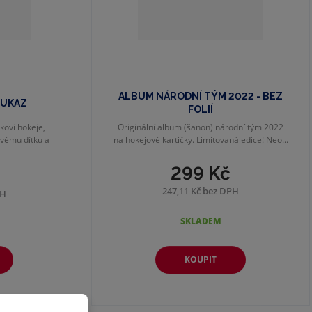
ý
ý
i
p
p
s
i
i
s
s
ALBUM NÁRODNÍ TÝM 2022 - BEZ
OUKAZ
FOLIÍ
kovi hokeje,
Originální album (šanon) národní tým 2022
svému dítku a
na hokejové kartičky. Limitovaná edice! Neo...
299 Kč
247,11 Kč bez DPH
PH
SKLADEM
KOUPIT