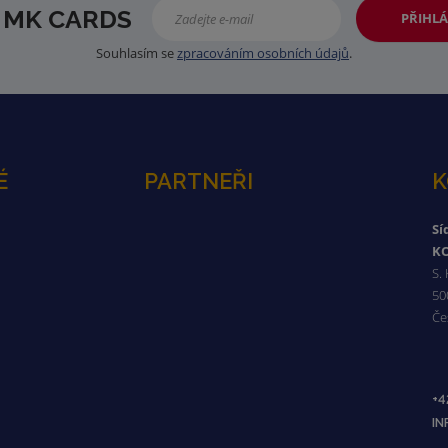
 MK CARDS
PŘIHLÁ
Souhlasím se
zpracováním osobních údajů
.
É
PARTNEŘI
K
Sí
KO
S.
50
Če
+4
I