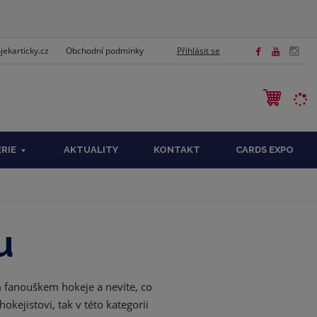
ekarticky.cz
Přihlásit se
Obchodní podmínky
EDAT
ÉRIE
AKTUALITY
KONTAKT
CARDS EXPO
u
m fanouškem hokeje a nevíte, co
kejistovi, tak v této kategorii