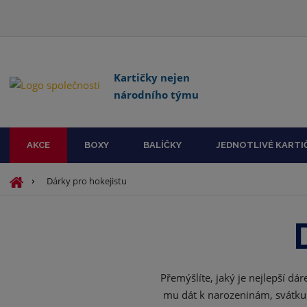
Kartičky nejen
národního týmu
AKCE
BOXY
BALÍČKY
JEDNOTLIVÉ KARTI
Ú
Dárky pro hokejistu
v
o
d
n
í
s
Přemýšlíte, jaký je nejlepší d
t
mu dát k narozeninám, svátku n
r