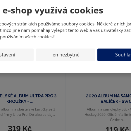
 e-shop využívá cookies
DOPRODEJ
ebových stránkách používáme soubory cookies. Některé z nich js
tímco jiné nám pomáhají vylepšit tento web a váš uživatelský záž
 používáním všech cookies?
stavení
Jen nezbytné
Souhla
ELSKÉ ALBUM ULTRA PRO 3
2020 ALBUM NA SAM
KROUŽKY - ...
BALÍČEK - SW
album na sběrtelské kartičky se 3
Album na samolepky Stick 
d firmy Ultra Pro. Do alba se daj...
Hockey 2020. Oficiální a lim
České h...
319 Kč
119 Kč