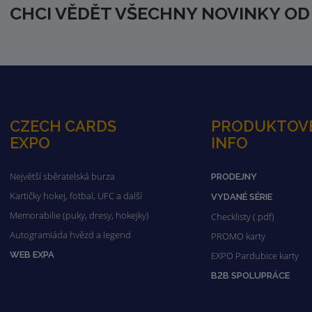
CHCI VĚDĚT VŠECHNY NOVINKY OD
CZECH CARDS
PRODUKTOV
EXPO
INFO
Největší sběratelská burza
PRODEJNY
Kartičky hokej, fotbal, UFC a další
VYDANÉ SÉRIE
Memorabilie (puky, dresy, hokejky)
Checklisty (.pdf)
Autogramiáda hvězd a legend
PROMO karty
WEB EXPA
EXPO Pardubice karty
B2B SPOLUPRÁCE