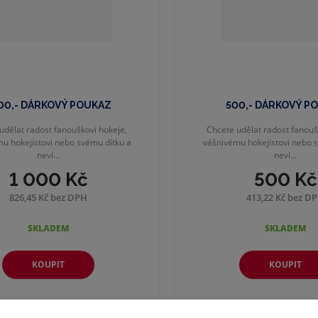
00,- DÁRKOVÝ POUKAZ
500,- DÁRKOVÝ P
udělat radost fanouškovi hokeje,
Chcete udělat radost fanouš
u hokejistovi nebo svému dítku a
vášnivému hokejistovi nebo 
neví...
neví...
1 000 Kč
500 Kč
826,45 Kč bez DPH
413,22 Kč bez D
SKLADEM
SKLADEM
KOUPIT
KOUPIT