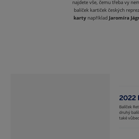
najdete vše, čemu třeba vy ne
a
balíček kartiček českých repre
n
karty
například
Jaromíra Jág
a
2022 
Balíček Re
druhý balí
také vůbec