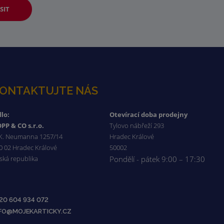
SIT
ONTAKTUJTE NÁS
dlo:
Otevírací doba prodejny
PP & CO s.r.o.
Tylovo nábřeží 293
 K. Neumanna 1257/14
Hradec Králové
0 02 Hradec Králové
50002
ská republika
Pondělí - pátek 9:00 – 17:30
20 604 934 072
NFO@MOJEKARTICKY.CZ