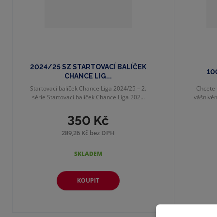
u
k
t
ů
2024/25 SZ STARTOVACÍ BALÍČEK
10
CHANCE LIG...
Startovací balíček Chance Liga 2024/25 – 2.
Chcete 
série Startovací balíček Chance Liga 202...
vášnivém
350 Kč
289,26 Kč bez DPH
SKLADEM
KOUPIT