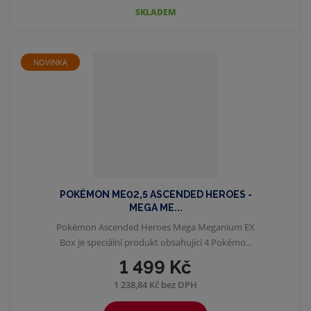
SKLADEM
NOVINKA
POKÉMON ME02,5 ASCENDED HEROES -
MEGA ME...
Pokémon Ascended Heroes Mega Meganium EX
Box je speciální produkt obsahující 4 Pokémo...
1 499 Kč
1 238,84 Kč bez DPH