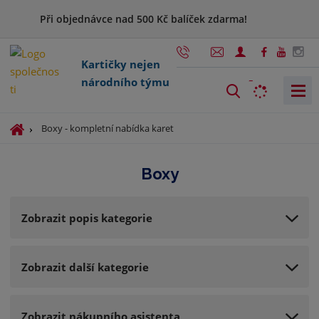
Při objednávce nad 500 Kč balíček zdarma!
Kartičky nejen
národního týmu
V
y
h
Ú
Boxy - kompletní nabídka karet
l
v
o
e
Boxy
d
d
n
a
í
t
Zobrazit popis kategorie
s
t
r
Zobrazit další kategorie
a
n
a
Zobrazit nákupního asistenta