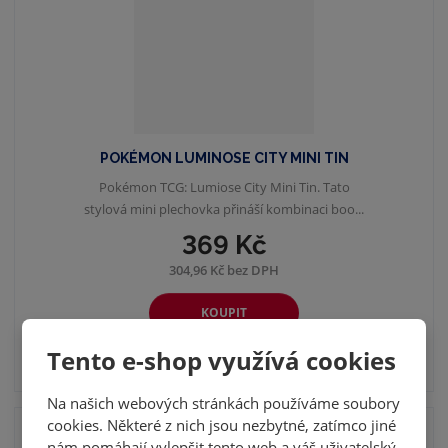
POKÉMON LUMINOSE CITY MINI TIN
Pokémon TCG: Lumiose City Mini Tin. Tato
stylová mini plechovka přináší kombinaci boo...
369 Kč
304,96 Kč bez DPH
KOUPIT
Tento e-shop využívá cookies
SKLADEM
Na našich webových stránkách používáme soubory
cookies. Některé z nich jsou nezbytné, zatímco jiné
NOVINKA
nám pomáhají vylepšit tento web a váš uživatelský