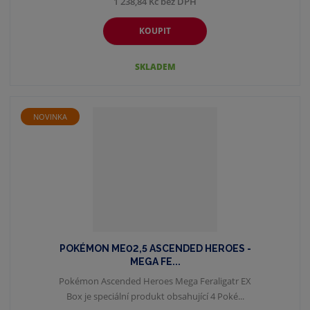
1 238,84 Kč bez DPH
KOUPIT
SKLADEM
NOVINKA
POKÉMON ME02,5 ASCENDED HEROES -
MEGA FE...
Pokémon Ascended Heroes Mega Feraligatr EX
Box je speciální produkt obsahující 4 Poké...