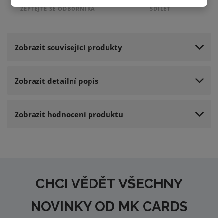
ZEPTEJTE SE ODBORNÍKA
SDÍLET
Zobrazit související produkty
Zobrazit detailní popis
Zobrazit hodnocení produktu
CHCI VĚDĚT VŠECHNY
NOVINKY OD MK CARDS