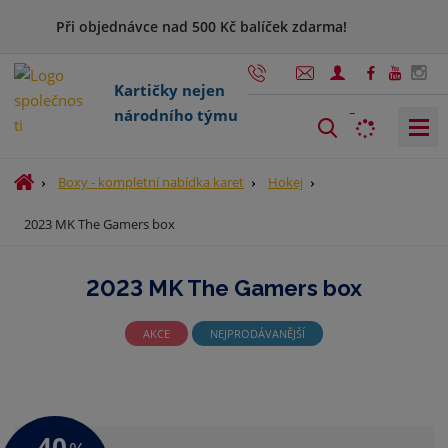
Při objednávce nad 500 Kč balíček zdarma!
Kartičky nejen
národního týmu
V
y
h
Ú
Boxy - kompletní nabídka karet
Hokej
l
v
2023 MK The Gamers box
o
e
d
d
n
a
2023 MK The Gamers box
í
t
s
t
AKCE
NEJPRODÁVANĚJŠÍ
r
a
n
a
-40