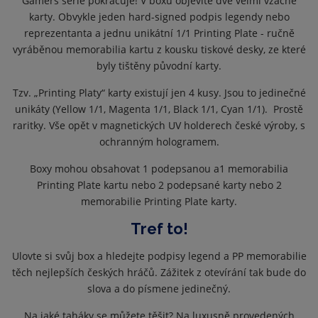
Gamers série pokračuje! V boxu objevíte dvě velmi vzácné
karty. Obvykle jeden hard-signed podpis legendy nebo
reprezentanta a jednu unikátní 1/1 Printing Plate - ručně
vyráběnou memorabilia kartu z kousku tiskové desky, ze které
byly tištěny původní karty.
Tzv. „Printing Platy“ karty existují jen 4 kusy. Jsou to jedinečné
unikáty (Yellow 1/1, Magenta 1/1, Black 1/1, Cyan 1/1). Prostě
raritky. Vše opět v magnetických UV holderech české výroby, s
ochranným hologramem.
Boxy mohou obsahovat 1 podepsanou a1 memorabilia
Printing Plate kartu nebo 2 podepsané karty nebo 2
memorabilie Printing Plate karty.
Tref to!
Ulovte si svůj box a hledejte podpisy legend a PP memorabilie
těch nejlepších českých hráčů. Zážitek z otevírání tak bude do
slova a do písmene jedinečný.
Na jaké taháky se můžete těšit? Na luxusně provedených