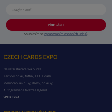
PŘIHLÁSIT
Souhlasím se
zpracováním osobních údajů
.
CZECH CARDS EXPO
Největší sběratelská burza
Kartičky hokej, fotbal, UFC a další
Memorabilie (puky, dresy, hokejky)
Autogramiáda hvězd a legend
WEB EXPA