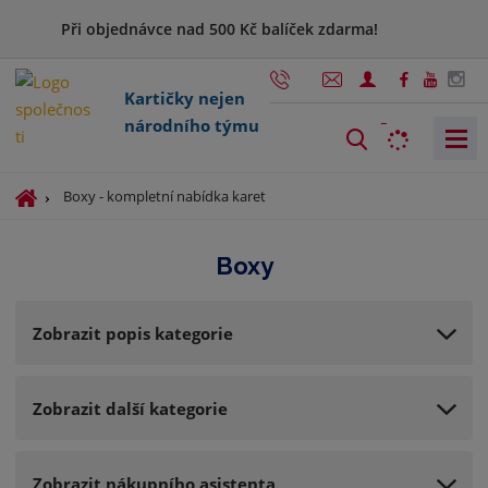
Při objednávce nad 500 Kč balíček zdarma!
Kartičky nejen
národního týmu
V
y
h
Ú
Boxy - kompletní nabídka karet
l
v
o
e
Boxy
d
d
n
a
í
t
Zobrazit popis kategorie
s
t
r
Zobrazit další kategorie
a
n
a
Zobrazit nákupního asistenta