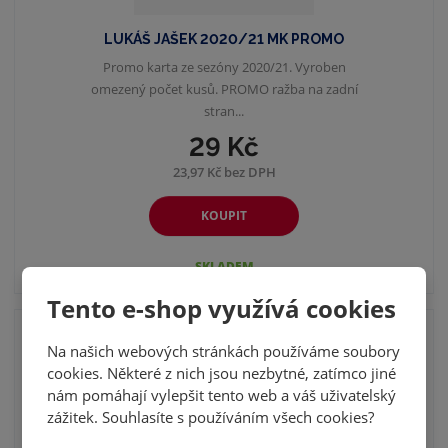
LUKÁŠ JAŠEK 2020/21 MK PROMO
Promo karta ze sezóny 2020/21. Vyroben
omezený počet kusů. PROMO ražba na zadní
stran...
29 Kč
23,97 Kč bez DPH
KOUPIT
SKLADEM
Tento e-shop využívá cookies
DOPRODEJ
Na našich webových stránkách používáme soubory
cookies. Některé z nich jsou nezbytné, zatímco jiné
nám pomáhají vylepšit tento web a váš uživatelský
zážitek. Souhlasíte s používáním všech cookies?