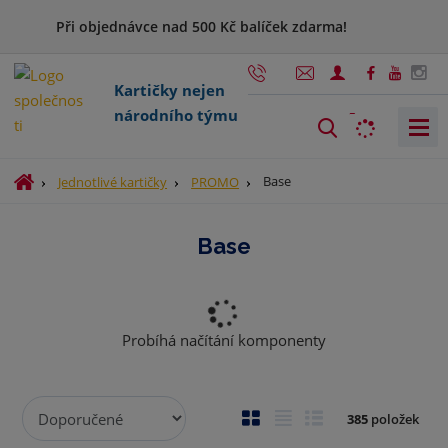
Při objednávce nad 500 Kč balíček zdarma!
Kartičky nejen
národního týmu
V
y
h
Ú
Base
Jednotlivé kartičky
PROMO
l
v
o
e
Base
d
d
n
a
í
t
s
t
Probíhá načítání komponenty
r
a
n
Ř
O
T
Ř
385
položek
a
a
b
a
á