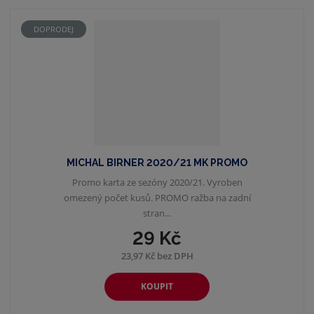
z
r
b
d
e
á
u
k
DOPRODEJ
n
z
l
o
í
p
k
k
v
r
o
o
ý
o
v
v
v
d
ý
ý
ý
u
v
v
p
k
ý
ý
i
t
MICHAL BIRNER 2020/21 MK PROMO
p
p
s
ů
Promo karta ze sezóny 2020/21. Vyroben
i
i
omezený počet kusů. PROMO ražba na zadní
s
s
stran...
29 Kč
23,97 Kč bez DPH
KOUPIT