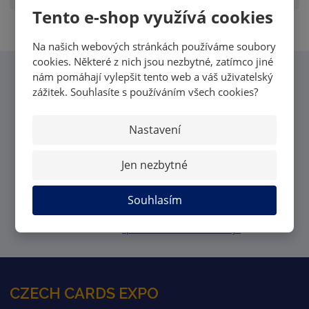
Tento e-shop využívá cookies
Na našich webových stránkách používáme soubory
cookies. Některé z nich jsou nezbytné, zatímco jiné
nám pomáhají vylepšit tento web a váš uživatelský
CHCI VĚDĚT VŠECHNY
zážitek. Souhlasíte s používáním všech cookies?
NOVINKY OD MK CARDS
Nastavení
Jen nezbytné
Souhlasím
PŘIHLÁSIT
Souhlasím se
zpracováním osobních údajů
.
CZECH CARDS EXPO