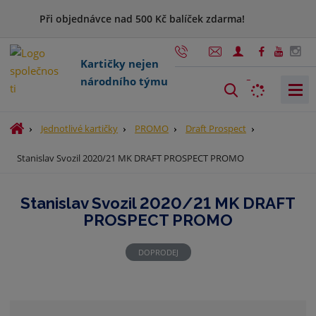
Při objednávce nad 500 Kč balíček zdarma!
Kartičky nejen
národního týmu
V
y
h
Ú
Jednotlivé kartičky
PROMO
Draft Prospect
l
v
Stanislav Svozil 2020/21 MK DRAFT PROSPECT PROMO
o
e
d
d
n
a
Stanislav Svozil 2020/21 MK DRAFT
í
t
PROSPECT PROMO
s
t
r
DOPRODEJ
a
n
a