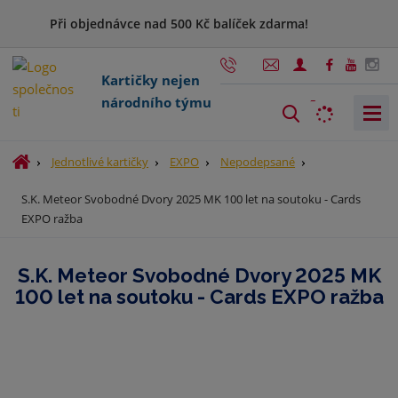
Při objednávce nad 500 Kč balíček zdarma!
Kartičky nejen
národního týmu
V
y
h
Ú
Jednotlivé kartičky
EXPO
Nepodepsané
l
v
S.K. Meteor Svobodné Dvory 2025 MK 100 let na soutoku - Cards
o
e
EXPO ražba
d
d
n
a
í
t
S.K. Meteor Svobodné Dvory 2025 MK
s
100 let na soutoku - Cards EXPO ražba
t
r
a
n
a