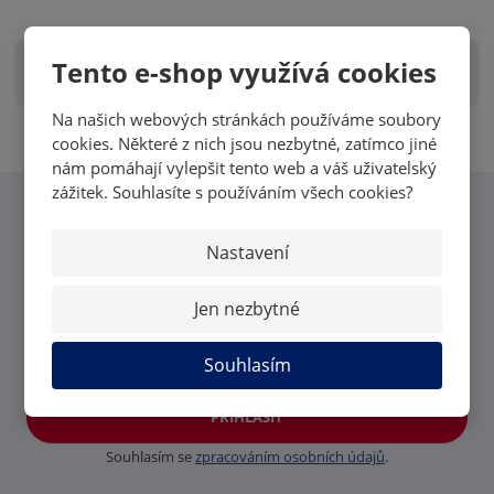
Tento e-shop využívá cookies
Zobrazit hodnocení produktu
Na našich webových stránkách používáme soubory
cookies. Některé z nich jsou nezbytné, zatímco jiné
nám pomáhají vylepšit tento web a váš uživatelský
zážitek. Souhlasíte s používáním všech cookies?
CHCI VĚDĚT VŠECHNY
Nastavení
NOVINKY OD MK CARDS
Jen nezbytné
Souhlasím
PŘIHLÁSIT
Souhlasím se
zpracováním osobních údajů
.