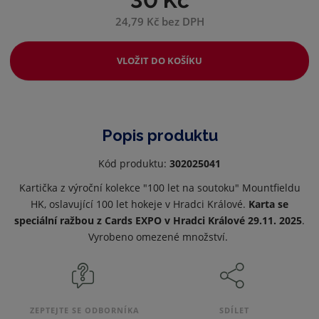
30 Kč
24,79 Kč bez DPH
VLOŽIT DO KOŠÍKU
Popis produktu
Kód produktu:
302025041
Kartička z výroční kolekce "100 let na soutoku" Mountfieldu
HK, oslavující 100 let hokeje v Hradci Králové.
Karta se
speciální ražbou z Cards EXPO v H
radci Králové 29.11. 2025
.
Vyrobeno omezené množství.
ZEPTEJTE SE ODBORNÍKA
SDÍLET