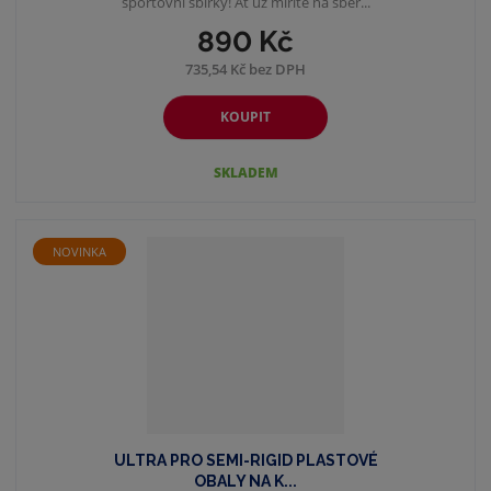
sportovní sbírky! Ať už míříte na sběr...
890 Kč
735,54 Kč bez DPH
KOUPIT
SKLADEM
NOVINKA
ULTRA PRO SEMI-RIGID PLASTOVÉ
OBALY NA K...