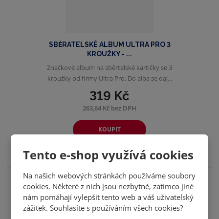
SBĚRATELSKÉ ALBUM ULTRA PRO 3
KROUŽKY - ...
Značkové album na sběrtelské kartičky se 3
kroužky od firmy Ultra Pro. Do alba se daj...
319 Kč
263,64 Kč bez DPH
KOUPIT
Tento e-shop využívá cookies
SKLADEM
Na našich webových stránkách používáme soubory
cookies. Některé z nich jsou nezbytné, zatímco jiné
nám pomáhají vylepšit tento web a váš uživatelský
zážitek. Souhlasíte s používáním všech cookies?