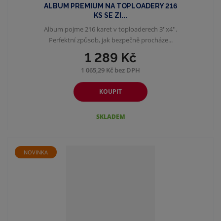
ALBUM PREMIUM NA TOPLOADERY 216
KS SE ZI...
Album pojme 216 karet v toploaderech 3''x4''.
Perfektní způsob, jak bezpečně procháze...
1 289 Kč
1 065,29 Kč bez DPH
KOUPIT
SKLADEM
NOVINKA