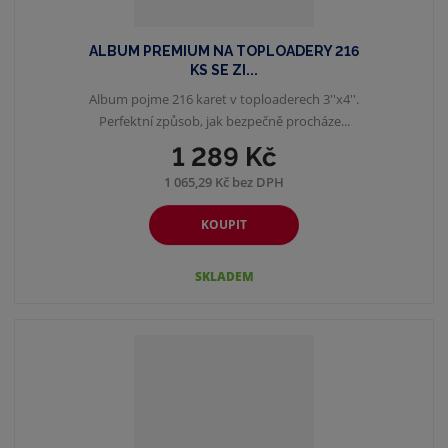
ALBUM PREMIUM NA TOPLOADERY 216
KS SE ZI...
Album pojme 216 karet v toploaderech 3''x4''.
Perfektní způsob, jak bezpečně procháze...
1 289 Kč
1 065,29 Kč bez DPH
KOUPIT
SKLADEM