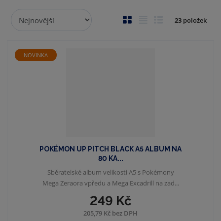
Ř
O
T
Ř
23
položek
a
b
a
á
z
r
b
d
e
á
u
k
NOVINKA
n
z
l
o
í
p
k
k
v
r
o
o
ý
o
v
v
v
d
ý
ý
ý
u
v
v
p
k
ý
ý
i
t
POKÉMON UP PITCH BLACK A5 ALBUM NA
p
p
s
ů
80 KA...
i
i
Sběratelské album velikosti A5 s Pokémony
s
s
Mega Zeraora vpředu a Mega Excadrill na zad...
249 Kč
205,79 Kč bez DPH