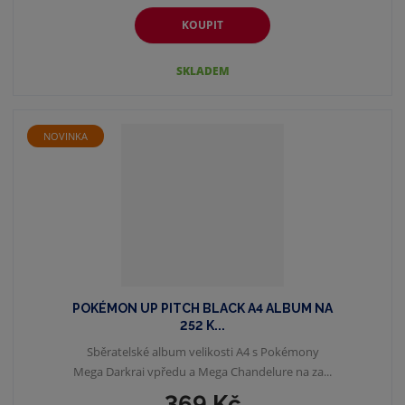
KOUPIT
SKLADEM
NOVINKA
POKÉMON UP PITCH BLACK A4 ALBUM NA
252 K...
Sběratelské album velikosti A4 s Pokémony
Mega Darkrai vpředu a Mega Chandelure na za...
369 Kč