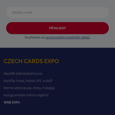
PŘIHLÁSIT
Souhlasím se
zpracováním osobních údajů
.
CZECH CARDS EXPO
Největší sběratelská burza
Kartičky hokej, fotbal, UFC a další
Memorabilie (puky, dresy, hokejky)
Autogramiáda hvězd a legend
WEB EXPA