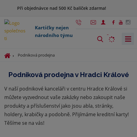
Při objednávce nad 500 Kč balíček zdarma!
Kartičky nejen
národního týmu
V
y
h
Ú
Podniková prodejna
l
v
o
e
Podniková prodejna v Hradci Králové
d
d
n
a
V naší podnikové kanceláři v centru Hradce Králové si
í
t
s
můžete vyzvednout vaše zakázky nebo zakoupit naše
t
produkty a příslušenství jako jsou abla, stránky,
r
holdery, krabičky a podobně. Přijímáme kreditní karty!
a
n
Těšíme se na vás!
a