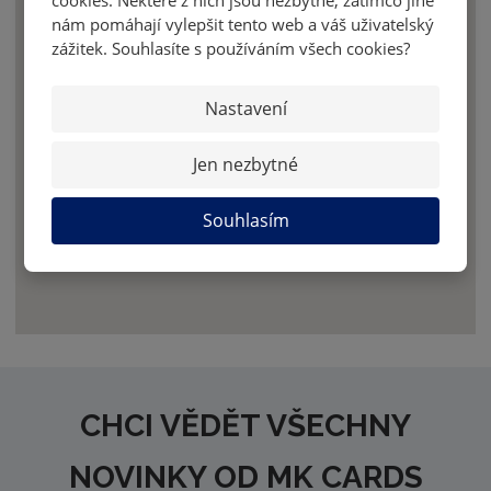
cookies. Některé z nich jsou nezbytné, zatímco jiné
nám pomáhají vylepšit tento web a váš uživatelský
zážitek. Souhlasíte s používáním všech cookies?
Nastavení
Jen nezbytné
Souhlasím
CHCI VĚDĚT VŠECHNY
NOVINKY OD MK CARDS