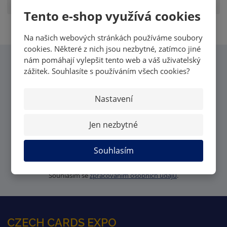
Tento e-shop využívá cookies
Na našich webových stránkách používáme soubory
cookies. Některé z nich jsou nezbytné, zatímco jiné
nám pomáhají vylepšit tento web a váš uživatelský
CHCI VĚDĚT VŠECHNY
zážitek. Souhlasíte s používáním všech cookies?
NOVINKY OD MK CARDS
Nastavení
Jen nezbytné
Souhlasím
PŘIHLÁSIT
Souhlasím se
zpracováním osobních údajů
.
CZECH CARDS EXPO