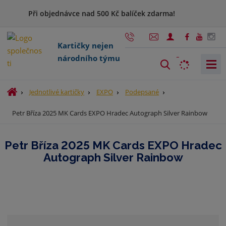
Při objednávce nad 500 Kč balíček zdarma!
Kartičky nejen
národního týmu
V
y
h
Ú
Jednotlivé kartičky
EXPO
Podepsané
l
v
Petr Bříza 2025 MK Cards EXPO Hradec Autograph Silver Rainbow
o
e
d
d
n
a
Petr Bříza 2025 MK Cards EXPO Hradec
í
t
Autograph Silver Rainbow
s
t
r
a
n
a