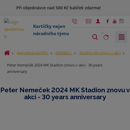
Při objednávce nad 500 Kč balíček zdarma!
Kartičky nejen
národního týmu
V
y
h
Ú
Jednotlivé kartičky
ODDBALL
Stadion HK znovu v akci
l
v
Peter Nemeček 2024 MK Stadion znovu v akci - 30 years
o
e
anniversary
d
d
n
a
í
t
Peter Nemeček 2024 MK Stadion znovu v
s
akci - 30 years anniversary
t
r
a
n
a