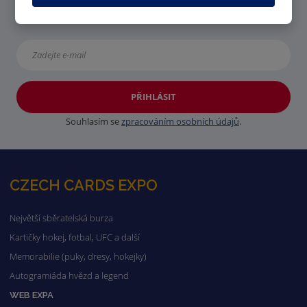
NOVINKY OD MK CARDS
PŘIHLÁSIT
Souhlasím se
zpracováním osobních údajů
.
CZECH CARDS EXPO
Největší sběratelská burza
Kartičky hokej, fotbal, UFC a další
Memorabilie (puky, dresy, hokejky)
Autogramiáda hvězd a legend
WEB EXPA