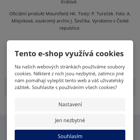
Králové.
Oficiální produkt Mountfield HK. Texty: P. Tureček. Foto: A.
Mlejnková, soukromý archiv J. Ševčíka. Vyrobeno v České
republice.
Tento e-shop využívá cookies
ZEPTEJTE SE ODBORNÍKA
SDÍLET
Na našich webových stránkách používáme soubory
cookies. Některé z nich jsou nezbytné, zatímco jiné
nám pomáhají vylepšit tento web a váš uživatelský
Zobrazit hodnocení produktu
zážitek. Souhlasíte s používáním všech cookies?
Nastavení
Jen nezbytné
CHCI VĚDĚT VŠECHNY
Souhlasím