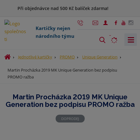
Při objednávce nad 500 Kč balíček zdarma!
Kartičky nejen
národního týmu
V
y
h
Ú
Jednotlivé kartičky
PROMO
Unique Generation
l
v
Martin Procházka 2019 MK Unique Generation bez podpisu
o
e
PROMO ražba
d
d
n
a
í
t
Martin Procházka 2019 MK Unique
s
Generation bez podpisu PROMO ražba
t
r
a
DOPRODEJ
n
a