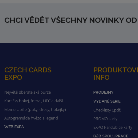
CHCI VĚDĚT VŠECHNY NOVINKY OD
CZECH CARDS
PRODUKTOV
EXPO
INFO
Největší sběratelská burza
PRODEJNY
Kartičky hokej, fotbal, UFC a další
VYDANÉ SÉRIE
Memorabilie (puky, dresy, hokejky)
Checklisty (.pdf)
Autogramiáda hvězd a legend
PROMO karty
WEB EXPA
EXPO Pardubice karty
B2B SPOLUPRÁCE