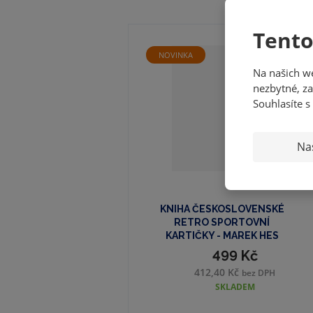
Tento
NOVINKA
Na našich w
nezbytné, za
Souhlasíte s
Na
KNIHA ČESKOSLOVENSKÉ
RETRO SPORTOVNÍ
KARTIČKY - MAREK HES
499 Kč
412,40 Kč
bez DPH
SKLADEM