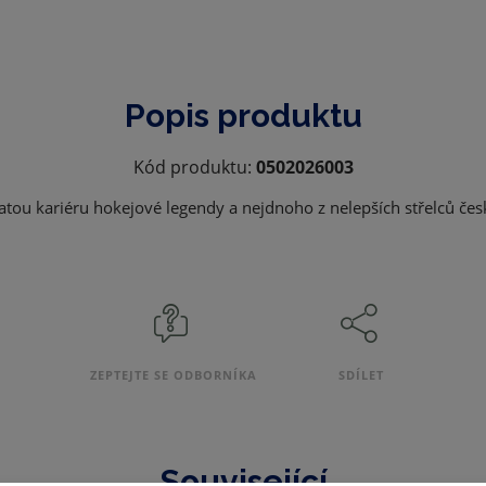
Popis produktu
K
Kód produktu:
0502026003
ó
hatou kariéru hokejové legendy a
nejdnoho z nelepších střelců čes
d
v
ý
r
o
b
ZEPTEJTE SE ODBORNÍKA
SDÍLET
c
e
:
Související
9