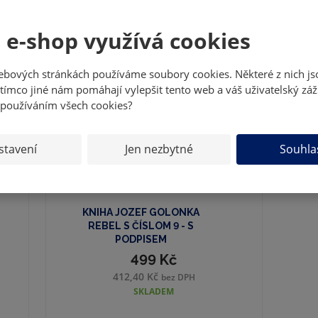
7
 e-shop využívá cookies
8
8
ebových stránkách používáme soubory cookies. Některé z nich js
0
tímco jiné nám pomáhají vylepšit tento web a váš uživatelský záž
1
 používáním všech cookies?
1
0
stavení
Jen nezbytné
Souhla
0
1
9
2
KNIHA JOZEF GOLONKA
REBEL S ČÍSLOM 9 - S
6
PODPISEM
499 Kč
412,40 Kč
bez DPH
SKLADEM