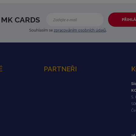
 MK CARDS
PŘIHLÁ
Souhlasím se
zpracováním osobních údajů
.
É
PARTNEŘI
K
Sí
KO
S.
50
Če
+4