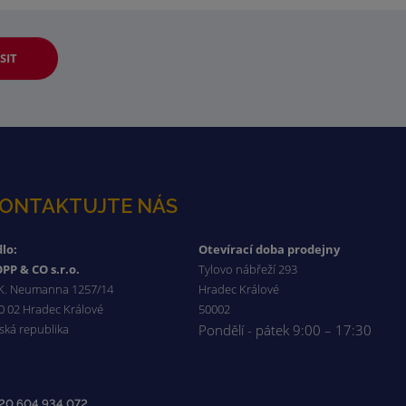
SIT
ONTAKTUJTE NÁS
dlo:
Otevírací doba prodejny
PP & CO s.r.o.
Tylovo nábřeží 293
 K. Neumanna 1257/14
Hradec Králové
0 02 Hradec Králové
50002
ská republika
Pondělí - pátek 9:00 – 17:30
20 604 934 072