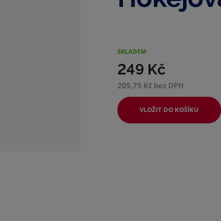
d
e
SKLADEM
249 Kč
205,79 Kč bez DPH
VLOŽIT DO KOŠÍKU