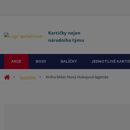
Kartičky nejen
národního týmu
AKCE
BOXY
BALÍČKY
JEDNOTLIVÉ KARTI
Ú
Kniha Milan Nový Hokejová legenda
Suvenýry
v
o
d
n
í
s
t
r