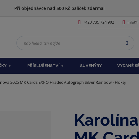
Při objednávce nad 500 Kč balíček zdarma!
+420 735 724 902
info@m
K
VYHL
d
o
h
ČKY
PŘÍSLUŠENSTVÍ
SUVENÝRY
VYDANÉ S
l
e
d
anová 2025 MK Cards EXPO Hradec Autograph Silver Rainbow - Hokej
á
,
t
e
Karolín
n
n
a
MK Card
j