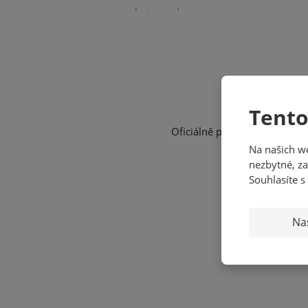
Tento
Oficiálně podepsaná kartičk
Na našich w
nezbytné, za
Souhlasíte s
Na