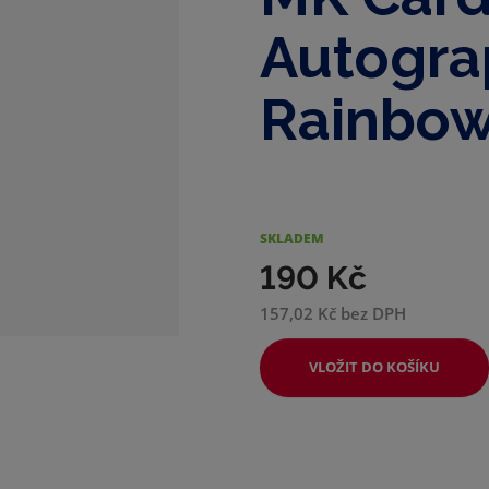
d
e
Autogra
Rainbow
SKLADEM
190 Kč
157,02 Kč bez DPH
VLOŽIT DO KOŠÍKU