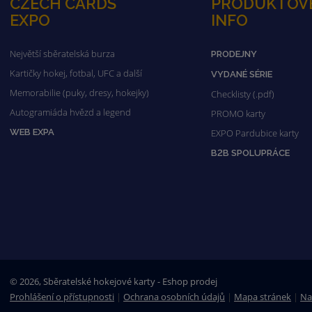
CZECH CARDS
PRODUKTOV
EXPO
INFO
Největší sběratelská burza
PRODEJNY
Kartičky hokej, fotbal, UFC a další
VYDANÉ SÉRIE
Memorabilie (puky, dresy, hokejky)
Checklisty (.pdf)
Autogramiáda hvězd a legend
PROMO karty
WEB EXPA
EXPO Pardubice karty
B2B SPOLUPRÁCE
© 2026, Sběratelské hokejové karty - Eshop prodej
Prohlášení o přístupnosti
|
Ochrana osobních údajů
|
Mapa stránek
|
Na