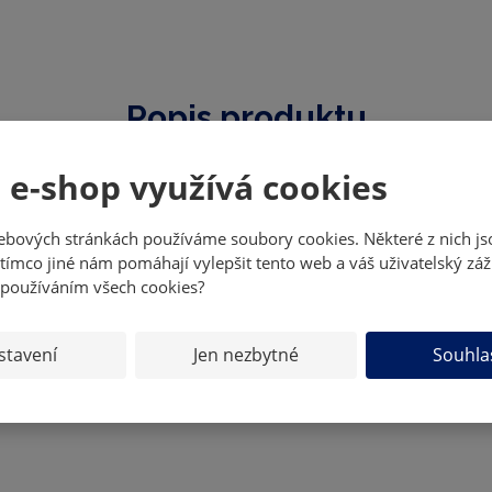
Popis produktu
Kód produktu:
302025029
Výrobce:
MK
 e-shop využívá cookies
a Karolíny Erbanové z Cards EXPA v Hradci Králové 29.11. 2025.
P
ebových stránkách používáme soubory cookies. Některé z nich js
tímco jiné nám pomáhají vylepšit tento web a váš uživatelský záž
 používáním všech cookies?
stavení
Jen nezbytné
Souhla
ZEPTEJTE SE ODBORNÍKA
SDÍLET