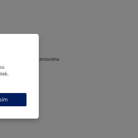
ravost podpisu garantována.
ou
itek.
sím