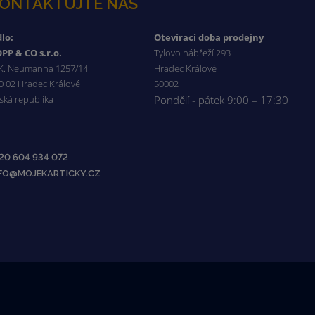
ONTAKTUJTE NÁS
dlo:
Otevírací doba prodejny
PP & CO s.r.o.
Tylovo nábřeží 293
 K. Neumanna 1257/14
Hradec Králové
0 02 Hradec Králové
50002
ská republika
Pondělí - pátek 9:00 – 17:30
20 604 934 072
NFO@MOJEKARTICKY.CZ