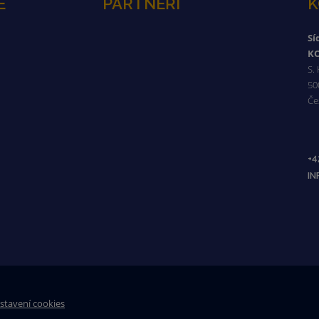
É
PARTNEŘI
K
Sí
KO
S.
50
Če
+4
I
stavení cookies