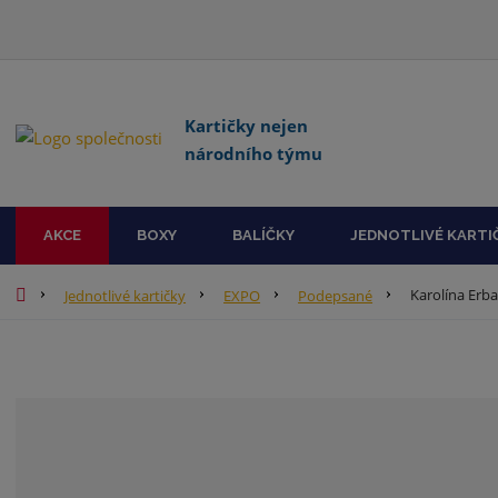
Kartičky nejen
národního týmu
AKCE
BOXY
BALÍČKY
JEDNOTLIVÉ KARTI
Ú
Karolína Erb
Jednotlivé kartičky
EXPO
Podepsané
v
o
d
n
í
s
t
r