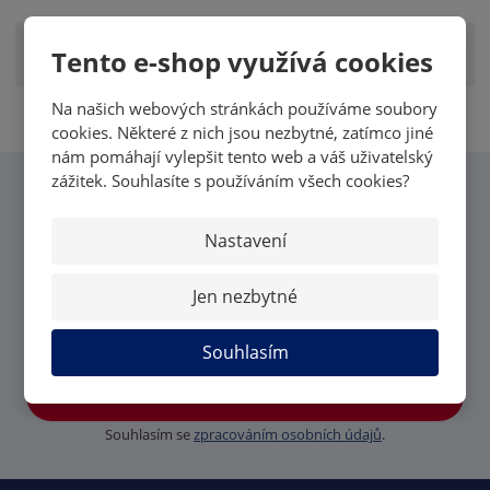
Tento e-shop využívá cookies
Zobrazit hodnocení produktu
Na našich webových stránkách používáme soubory
cookies. Některé z nich jsou nezbytné, zatímco jiné
nám pomáhají vylepšit tento web a váš uživatelský
zážitek. Souhlasíte s používáním všech cookies?
CHCI VĚDĚT VŠECHNY
Nastavení
NOVINKY OD MK CARDS
Jen nezbytné
Souhlasím
PŘIHLÁSIT
Souhlasím se
zpracováním osobních údajů
.