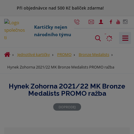
Při objednávce nad 500 Kč balíček zdarma!
Kartičky nejen
národního týmu
V
y
h
Ú
Jednotlivé kartičky
PROMO
Bronze Medalists
l
v
Hynek Zohorna 2021/22 MK Bronze Medalists PROMO ražba
o
e
d
d
n
a
Hynek Zohorna 2021/22 MK Bronze
í
t
Medalists PROMO ražba
s
t
r
DOPRODEJ
a
n
a