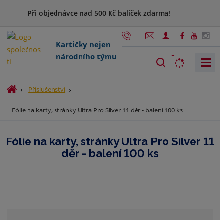
Při objednávce nad 500 Kč balíček zdarma!
Kartičky nejen
národního týmu
V
y
h
Ú
Příslušenství
l
v
Fólie na karty, stránky Ultra Pro Silver 11 děr - balení 100 ks
o
e
d
d
n
a
Fólie na karty, stránky Ultra Pro Silver 11
í
t
děr - balení 100 ks
s
t
r
a
n
a