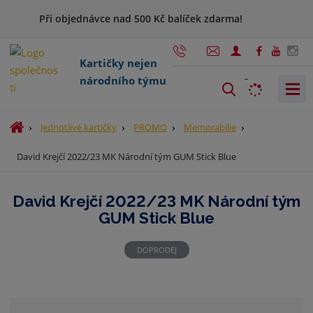
Při objednávce nad 500 Kč balíček zdarma!
Kartičky nejen
národního týmu
V
y
h
Ú
Jednotlivé kartičky
PROMO
Memorabilie
l
v
David Krejčí 2022/23 MK Národní tým GUM Stick Blue
o
e
d
d
n
a
David Krejčí 2022/23 MK Národní tým
í
t
GUM Stick Blue
s
t
r
DOPRODEJ
a
n
a