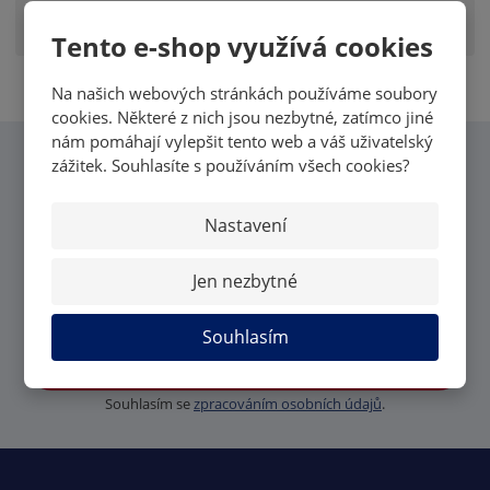
Zobrazit hodnocení produktu
Tento e-shop využívá cookies
Na našich webových stránkách používáme soubory
cookies. Některé z nich jsou nezbytné, zatímco jiné
nám pomáhají vylepšit tento web a váš uživatelský
zážitek. Souhlasíte s používáním všech cookies?
CHCI VĚDĚT VŠECHNY
Nastavení
NOVINKY OD MK CARDS
Jen nezbytné
Souhlasím
PŘIHLÁSIT
Souhlasím se
zpracováním osobních údajů
.