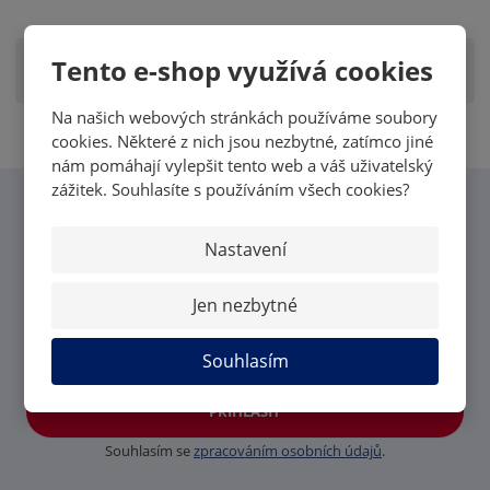
Tento e-shop využívá cookies
Zobrazit hodnocení produktu
Na našich webových stránkách používáme soubory
cookies. Některé z nich jsou nezbytné, zatímco jiné
nám pomáhají vylepšit tento web a váš uživatelský
zážitek. Souhlasíte s používáním všech cookies?
CHCI VĚDĚT VŠECHNY
Nastavení
NOVINKY OD MK CARDS
Jen nezbytné
Souhlasím
PŘIHLÁSIT
Souhlasím se
zpracováním osobních údajů
.