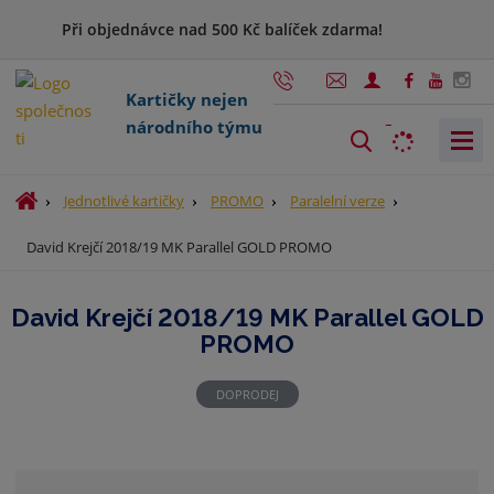
Při objednávce nad 500 Kč balíček zdarma!
Kartičky nejen
národního týmu
V
y
h
Ú
Jednotlivé kartičky
PROMO
Paralelní verze
l
v
David Krejčí 2018/19 MK Parallel GOLD PROMO
o
e
d
d
n
a
David Krejčí 2018/19 MK Parallel GOLD
í
t
PROMO
s
t
r
DOPRODEJ
a
n
a