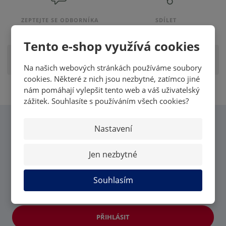
ZEPTEJTE SE ODBORNÍKA
SDÍLET
Tento e-shop využívá cookies
Zobrazit hodnocení produktu
Na našich webových stránkách používáme soubory
cookies. Některé z nich jsou nezbytné, zatímco jiné
nám pomáhají vylepšit tento web a váš uživatelský
zážitek. Souhlasíte s používáním všech cookies?
Nastavení
CHCI VĚDĚT VŠECHNY
NOVINKY OD MK CARDS
Jen nezbytné
Souhlasím
PŘIHLÁSIT