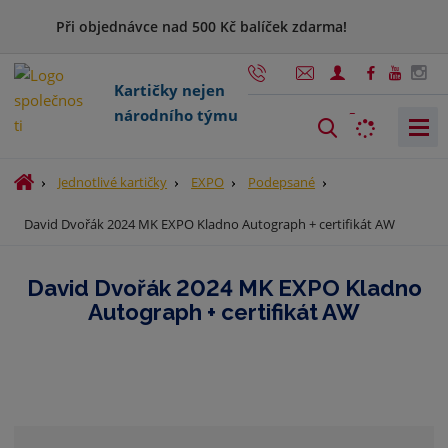
Při objednávce nad 500 Kč balíček zdarma!
Kartičky nejen
národního týmu
V
y
h
Ú
Jednotlivé kartičky
EXPO
Podepsané
l
v
David Dvořák 2024 MK EXPO Kladno Autograph + certifikát AW
o
e
d
d
n
a
David Dvořák 2024 MK EXPO Kladno
í
t
Autograph + certifikát AW
s
t
r
a
n
a