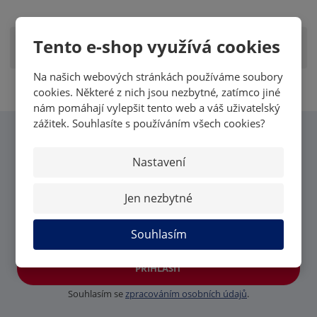
Tento e-shop využívá cookies
Zobrazit hodnocení produktu
Na našich webových stránkách používáme soubory
cookies. Některé z nich jsou nezbytné, zatímco jiné
nám pomáhají vylepšit tento web a váš uživatelský
zážitek. Souhlasíte s používáním všech cookies?
CHCI VĚDĚT VŠECHNY
Nastavení
NOVINKY OD MK CARDS
Jen nezbytné
Souhlasím
PŘIHLÁSIT
Souhlasím se
zpracováním osobních údajů
.