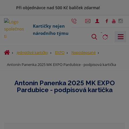
Při objednávce nad 500 Kč balíček zdarma!
Kartičky nejen
národního týmu
V
y
h
Ú
Jednotlivé kartičky
EXPO
Nepodepsané
l
v
Antonín Panenka 2025 MK EXPO Pardubice - podpisová kartička
o
e
d
d
n
a
Antonín Panenka 2025 MK EXPO
í
t
Pardubice - podpisová kartička
s
t
r
a
n
a