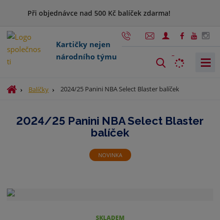
Při objednávce nad 500 Kč balíček zdarma!
Kartičky nejen
národního týmu
V
y
h
Ú
2024/25 Panini NBA Select Blaster balíček
Balíčky
l
v
o
e
2024/25 Panini NBA Select Blaster
d
d
balíček
n
a
í
t
s
NOVINKA
t
r
a
n
a
SKLADEM