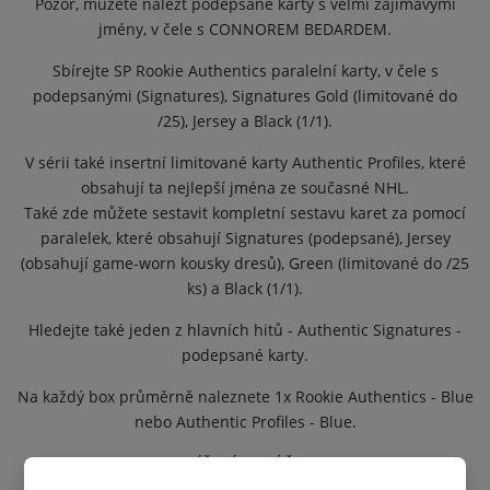
Pozor, můžete nalézt podepsané karty s velmi zajímavými
jmény, v čele s CONNOREM BEDARDEM.
Sbírejte SP Rookie Authentics paralelní karty, v čele s
podepsanými (Signatures), Signatures Gold (limitované do
/25), Jersey a Black (1/1).
V sérii také insertní limitované karty Authentic Profiles, které
obsahují ta nejlepší jména ze současné NHL.
Také zde můžete sestavit kompletní sestavu karet za pomocí
paralelek, které obsahují Signatures (podepsané), Jersey
(obsahují game-worn kousky dresů), Green (limitované do /25
ks) a Black (1/1).
Hledejte také jeden z hlavních hitů - Authentic Signatures -
podepsané karty.
Na každý box průměrně naleznete 1x Rookie Authentics - Blue
nebo Authentic Profiles - Blue.
KLÍČOVÍ NOVÁČCI:
Connor Bedard, Adam Fantilli, Logan Cooley, Luke Hughes,