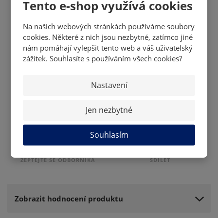
Tento e-shop využívá cookies
Devon Levi, Yaroslav Askarov, Dustin Wolf, Šimon Němec,
Matthew Knies, Ridly Greig, Will Cuylle, Marco Kasper,
Na našich webových stránkách používáme soubory
Matthew Coronato, Tyson Foerster, Luke Evangelista, Kevin
cookies. Některé z nich jsou nezbytné, zatímco jiné
Korchinski, Connor Zary, Zach Benson, Matthew Poitras, Alex
nám pomáhají vylepšit tento web a váš uživatelský
Laferriere, Pavel Mintyukov, Martin Pospíšil.
zážitek. Souhlasíte s používáním všech cookies?
CZ a SK hráči:
Nastavení
Jiří Kulich, David Jiříček, Lukáš Rousek, Jiří Patera, Stanislav
Svozil, Tomáš Hertl, Martin Nečas, Šimon Němec, Juraj
Slafkovský, Martin Pospíšil, Samuel Kňažko.
Jen nezbytné
Souhlasím
ZEPTEJTE SE ODBORNÍKA
SDÍLET
Zobrazit hodnocení produktu