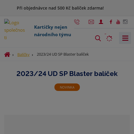
Při objednávce nad 500 Kč balíček zdarma!
Kartičky nejen
národního týmu
V
y
h
Ú
2023/24 UD SP Blaster balíček
Balíčky
l
v
o
e
2023/24 UD SP Blaster balíček
d
d
n
a
í
NOVINKA
t
s
t
r
a
n
a