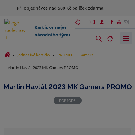
Při objednávce nad 500 Kč balíček zdarma!
Kartičky nejen
národního týmu
V
y
h
Ú
Jednotlivé kartičky
PROMO
Gamers
l
v
Martin Havlát 2023 MK Gamers PROMO
o
e
d
d
n
a
Martin Havlát 2023 MK Gamers PROMO
í
t
s
t
DOPRODEJ
r
a
n
a