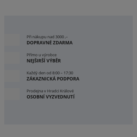
o
k
o
e
j
z
o
Při nákupu nad 3000 ,–
v
í
DOPRAVNÉ ZDARMA
é
k
Přímo u výrobce
NEJŠIRŠÍ VÝBĚR
a
r
Každý den od 8:00 – 17:30
t
ZÁKAZNICKÁ PODPORA
y
n
Prodejna v Hradci Králové
OSOBNÍ VYZVEDNUTÍ
á
r
o
d
n
í