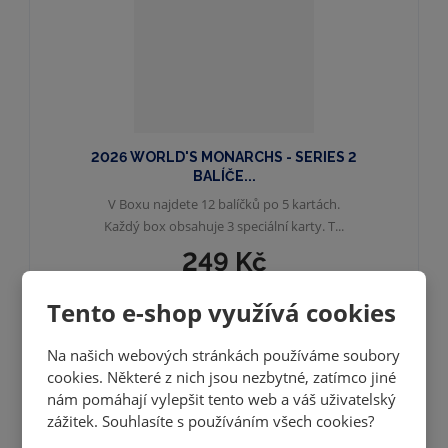
2026 WORLD'S MONARCHS - SERIES 2
BALÍČE...
V Boxu najdete 12 balíčků po 5 kartách.
Každý box obsahuje 3 speciální karty. T...
249 Kč
205,79 Kč bez DPH
Tento e-shop využívá cookies
KOUPIT
Na našich webových stránkách používáme soubory
cookies. Některé z nich jsou nezbytné, zatímco jiné
SKLADEM
nám pomáhají vylepšit tento web a váš uživatelský
zážitek. Souhlasíte s používáním všech cookies?
NOVINKA