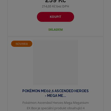
214,05 Kč bez DPH
KOUPIT
SKLADEM
NOVINKA
POKÉMON ME02,5 ASCENDED HEROES
- MEGA ME...
Pokémon Ascended Heroes Mega Meganium
EX Box je speciální produkt obsahující 4