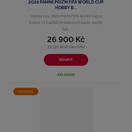
2026 PANINI PRIZM FIFA WORLD CUP
HOBBY B...
Hobby box 2026 Prizm FIFA World Cup je
balení 12 balíčků fotbalových karet. Každý
bal...
26 900 Kč
22 231,40 Kč bez DPH
KOUPIT
SKLADEM
NOVINKA