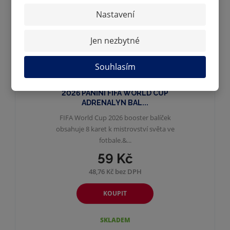
Nastavení
Jen nezbytné
Souhlasím
2026 PANINI FIFA WORLD CUP
ADRENALYN BAL...
FIFA World Cup 2026 booster balíček
obsahuje 8 karet k mistrovství světa ve
fotbale.&...
59 Kč
48,76 Kč bez DPH
KOUPIT
SKLADEM