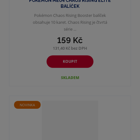
POKÉMON ME04 CHAOS RISING ELITE
BALÍČEK
Pokémon Chaos Rising Booster balíček
obsahuje 10 karet. Chaos Rising je čtvrtá
série ...
159 Kč
131,40 Kč bez DPH
KOUPIT
SKLADEM
NOVINKA