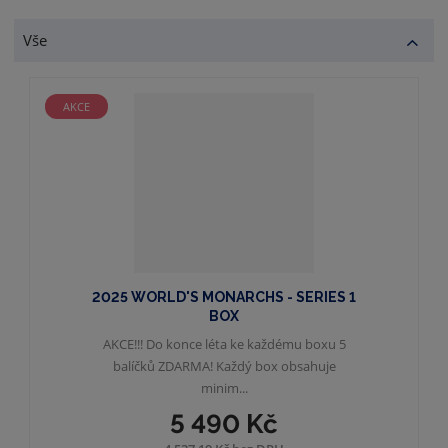
h
o
Vše
t
ý
AKCE
m
u
e
-
s
h
o
p
2025 WORLD'S MONARCHS - SERIES 1
BOX
AKCE!!! Do konce léta ke každému boxu 5
balíčků ZDARMA! Každý box obsahuje
minim...
5 490 Kč