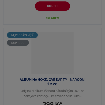
KOUPIT
SKLADEM
NEJPRODÁVANĚJŠÍ
DOPRODEJ
ALBUM NA HOKEJOVÉ KARTY - NÁRODNÍ
TÝM 20...
Originální album (šanon) národní tým 2022 na
hokejové kartičky. Limitovaná série! Obs...
399 Kč