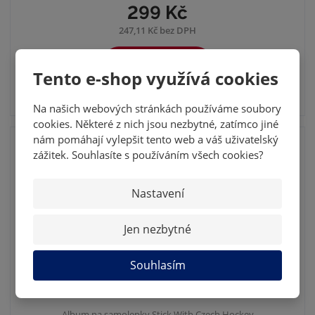
299 Kč
247,11 Kč bez DPH
KOUPIT
Tento e-shop využívá cookies
SKLADEM
Na našich webových stránkách používáme soubory
cookies. Některé z nich jsou nezbytné, zatímco jiné
nám pomáhají vylepšit tento web a váš uživatelský
DOPRODEJ
zážitek. Souhlasíte s používáním všech cookies?
Nastavení
Jen nezbytné
Souhlasím
2020 ALBUM NA SAMOLEPKY A BALÍČEK -
SWCH
Album na samolepky Stick With Czech Hockey