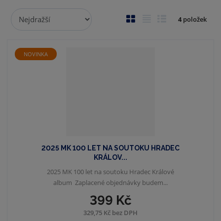
Ř
O
T
Ř
4
položek
a
b
a
á
z
r
b
d
e
á
u
k
NOVINKA
n
z
l
o
í
p
k
k
v
r
o
o
ý
o
v
v
v
d
ý
ý
ý
u
v
v
p
k
ý
ý
i
t
2025 MK 100 LET NA SOUTOKU HRADEC
p
p
s
ů
KRÁLOV...
i
i
2025 MK 100 let na soutoku Hradec Králové
s
s
album Zaplacené objednávky budem...
399 Kč
329,75 Kč bez DPH