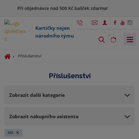
Při objednávce nad 500 Kč balíček zdarma!
Kartičky nejen
národního týmu
V
y
h
Ú
Příslušenství
l
v
o
e
Příslušenství
d
d
n
a
í
t
Zobrazit další kategorie
s
t
r
Zobrazit nákupního asistenta
a
n
a
MK