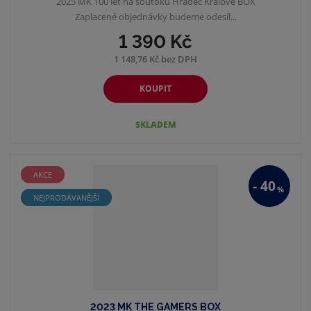
2025 MK 100 let na soutoku Hradec Králové BOX
Zaplacené objednávky budeme odesíl...
1 390 Kč
1 148,76 Kč bez DPH
KOUPIT
SKLADEM
AKCE
-
40
%
NEJPRODÁVANĚJŠÍ
2023 MK THE GAMERS BOX