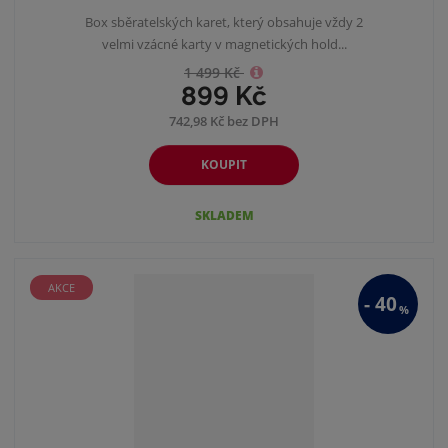
Box sběratelských karet, který obsahuje vždy 2
velmi vzácné karty v magnetických hold...
1 499 Kč
899 Kč
742,98 Kč bez DPH
KOUPIT
SKLADEM
AKCE
-
40
%