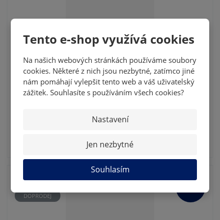
Tento e-shop využívá cookies
2020 RETAIL BOX - MK NÁRODNÍ TÝM
Box kartiček národního týmu. Obsahuje 24
Na našich webových stránkách používáme soubory
balíčků, každý balíček obsahuje 6 sběratelsk...
cookies. Některé z nich jsou nezbytné, zatímco jiné
nám pomáhají vylepšit tento web a váš uživatelský
2 178 Kč
zážitek. Souhlasíte s používáním všech cookies?
1 800,00 Kč bez DPH
Nastavení
KOUPIT
Jen nezbytné
SKLADEM
Souhlasím
AKCE
-
50
%
DOPRODEJ