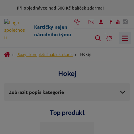
Při objednávce nad 500 Kč balíček zdarma!
Kartičky nejen
národního týmu
V
y
h
Ú
Hokej
Boxy - kompletní nabídka karet
l
v
o
e
Hokej
d
d
n
a
í
t
Zobrazit popis kategorie
s
t
r
Top produkt
a
n
a