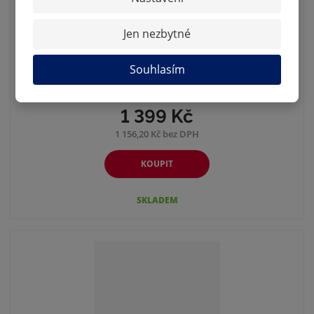
Jen nezbytné
2026 PANINI FIFA WORLD CUP
ADRENALYN BOO...
Souhlasím
FIFA World Cup 2026 booster box je balení 24
balíčků karet. Každý balíček obsahu...
1 399 Kč
1 156,20 Kč bez DPH
KOUPIT
SKLADEM