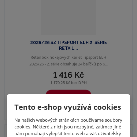
2025/26 SZ TIPSPORT ELH 2. SÉRIE
RETAIL...
Retail box hokejových kariet Tipsport ELH
2025/26 - 2. série obsahuje 24 balíčků po 6...
1 416 Kč
1 170,25 Kč bez DPH
KOUPIT
Tento e-shop využívá cookies
SKLADEM
Na našich webových stránkách používáme soubory
cookies. Některé z nich jsou nezbytné, zatímco jiné
nám pomáhají vylepšit tento web a váš uživatelský
NOVINKA