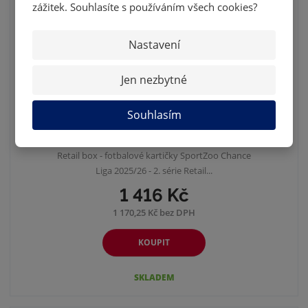
zážitek. Souhlasíte s používáním všech cookies?
Nastavení
Jen nezbytné
Souhlasím
2025/26 SZ CHANCE LIGA 2. SÉRIE
RETAIL B...
Retail box - fotbalové kartičky SportZoo Chance
Liga 2025/26 - 2. série Retail...
1 416 Kč
1 170,25 Kč bez DPH
KOUPIT
SKLADEM