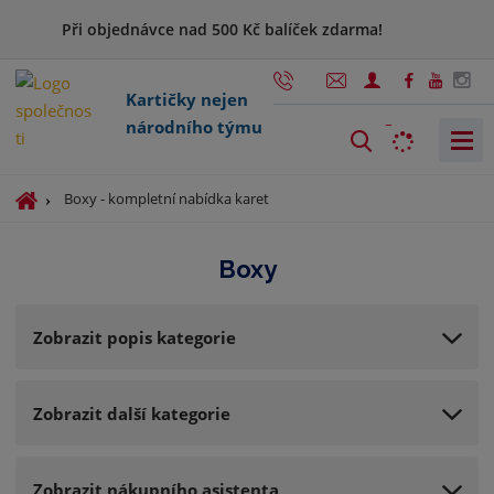
Při objednávce nad 500 Kč balíček zdarma!
Kartičky nejen
národního týmu
V
y
h
Ú
Boxy - kompletní nabídka karet
l
v
o
e
Boxy
d
d
n
a
í
t
Zobrazit popis kategorie
s
t
r
Zobrazit další kategorie
a
n
a
Zobrazit nákupního asistenta