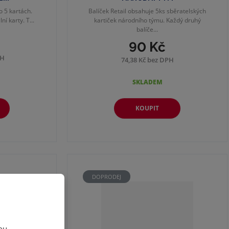
o 5 kartách.
Balíček Retail obsahuje 5ks sběratelských
í karty. T...
kartiček národního týmu. Každý druhý
balíče...
90 Kč
PH
74,38 Kč bez DPH
SKLADEM
KOUPIT
DOPRODEJ
ou