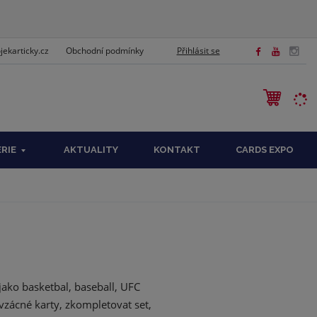
ekarticky.cz
Přihlásit se
Obchodní podmínky
EDAT
ÉRIE
AKTUALITY
KONTAKT
CARDS EXPO
 jako basketbal, baseball, UFC
 vzácné karty, zkompletovat set,