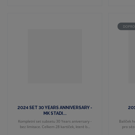
DOPRO
2024 SET 30 YEARS ANNIVERSARY -
201
MK STADI...
Kompletní set subsetu 30 Years aniversary -
Balíček h
bez limitace. Celkem 28 kartiček, které b...
pro séz