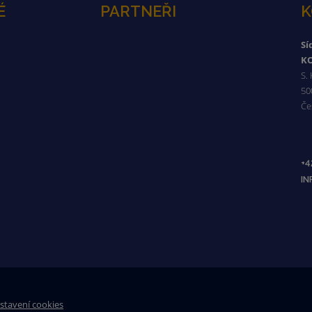
É
PARTNEŘI
K
Sí
KO
S.
50
Če
+4
I
stavení cookies