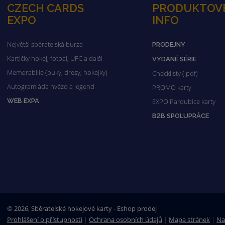
CZECH CARDS
PRODUKTOV
EXPO
INFO
Největší sběratelská burza
PRODEJNY
Kartičky hokej, fotbal, UFC a další
VYDANÉ SÉRIE
Memorabilie (puky, dresy, hokejky)
Checklisty (.pdf)
Autogramiáda hvězd a legend
PROMO karty
WEB EXPA
EXPO Pardubice karty
B2B SPOLUPRÁCE
© 2026, Sběratelské hokejové karty - Eshop prodej
Prohlášení o přístupnosti
|
Ochrana osobních údajů
|
Mapa stránek
|
Na