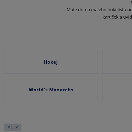
a
Máte doma malého hokejistu nebo
n
kartiček a uvi
a
Hokej
World's Monarchs
MK