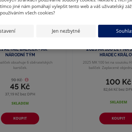
tímco jiné nám pomáhají vylepšit tento web a váš uživatelský záž
 používáním všech cookies?
stavení
Jen nezbytné
Souhla
1 RETAIL BALÍČEK - MK
2025 MK 100 LET NA
NÁRODNÍ TÝM
HRADEC KRÁLOV
alíček obsahuje 6 sběratelských
2025 MK 100 let na soutoku H
kartiček.
balíček Zaplacené objedná
90 Kč
100 Kč
45 Kč
82,64 Kč bez DP
37,19 Kč bez DPH
SKLADEM
SKLADEM
KOUPIT
KOUPIT