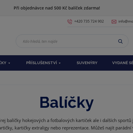
Při objednávce nad 500 Kč balíček zdarma!
+420 735 724 902
info@moj
K
VYHL
d
o
h
ČKY
PŘÍSLUŠENSTVÍ
SUVENÝRY
VYDANÉ S
l
e
d
á
,
Balíčky
t
e
n
n
vírej balíčky hokejových a fotbalových kartiček ale i dalších sportů
a
rtičky, kartičky extraligy nebo reprezentace. Můžeš najít parádní
j