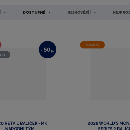
Í
DOSTUPNÉ
NEJNOVĚJŠÍ
NEJPROD
NOVINKA
-
50
%
DEJ
0 RETAIL BALÍČEK - MK
2026 WORLD'S MON
NÁRODNÍ TÝM
SERIES 2 BALÍČE