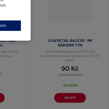
itek.
sím
 SOUTOKU
2018 RETAIL BALÍČEK - MK
...
NÁRODNÍ TÝM
radec Králové
Balíček sběratelských kartiček České
vky bud...
hokejové reprezentace pro sezónu 2017/18.
Limito...
90 Kč
H
74,38 Kč bez DPH
SKLADEM
KOUPIT