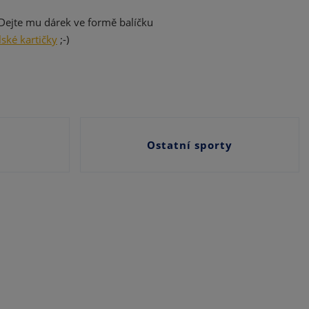
.
 Dejte mu dárek ve formě balíčku
ské kartičky
;-)
y
Ostatní sporty