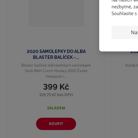
nezbytné, za
Souhlasíte s
Na
2020 SAMOLEPKY DO ALBA
202
BLASTER BALÍČEK -...
Blaster balíček sběratelských samolepek
Každý b
Stick With Czech Hockey 2020 České
hokejové r...
399 Kč
329,75 Kč bez DPH
SKLADEM
KOUPIT