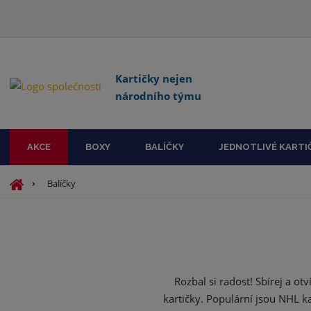
Kartičky nejen
národního týmu
AKCE
BOXY
BALÍČKY
JEDNOTLIVÉ KARTI
Ú
Balíčky
v
o
d
n
í
s
Rozbal si radost! Sbírej a ot
t
kartičky. Populární jsou NHL ka
r