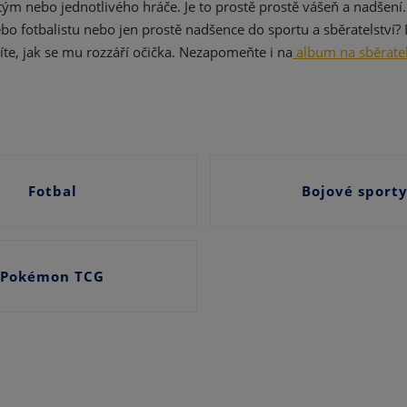
tým nebo jednotlivého hráče. Je to prostě prostě vášeň a nadšení
d
e
 fotbalistu nebo jen prostě nadšence do sportu a sběratelství?
díte, jak se mu rozzáří očička. Nezapomeňte i na
album na sběratel
Fotbal
Bojové sport
Pokémon TCG