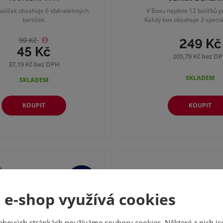
alíček obsahuje 6 sběratelských
V Boxu najdete 12 balíčků p
kartiček.
Každý box obsahuje 3 speciáln
90 Kč
249 Kč
45 Kč
205,79 Kč bez D
37,19 Kč bez DPH
SKLADEM
SKLADEM
KOUPIT
KOUPIT
-
50
%
DEJ
 e-shop využívá cookies
ebových stránkách používáme soubory cookies. Některé z nich js