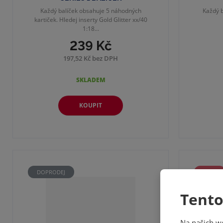
Každý balíček obsahuje 5 náhodných
Každý b
kartiček. Hledej inserty Gold Glitter xx/40
1:18...
239 Kč
197,52 Kč bez DPH
SKLADEM
KOUPIT
DOPRODEJ
AKCE
DOPRO
Tento
Na našich w