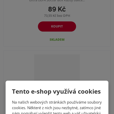
89 Kč
73,55 Kč bez DPH
KOUPIT
SKLADEM
Tento e-shop využívá cookies
Na našich webových stránkách používáme soubory
2024/25 TOPPS MATCH ATTAX BOOSTER
cookies. Některé z nich jsou nezbytné, zatímco jiné
BALÍČE...
nám pomáhají vylepšit tento web a váš uživatelský