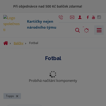
Při objednávce nad 500 Kč balíček zdarma!
Kartičky nejen
národního týmu
V
y
h
Ú
Fotbal
Balíčky
l
v
o
e
Fotbal
d
d
n
a
í
t
s
t
Probíhá načítání komponenty
r
a
n
Topps
a