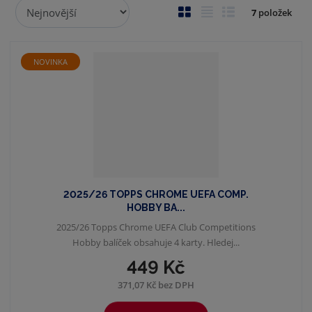
Ř
O
T
Ř
7
položek
a
b
a
á
z
r
b
d
e
á
u
k
NOVINKA
n
z
l
o
í
p
k
k
v
r
o
o
ý
o
v
v
v
d
ý
ý
ý
u
v
v
p
k
ý
ý
i
t
2025/26 TOPPS CHROME UEFA COMP.
p
p
s
ů
HOBBY BA...
i
i
2025/26 Topps Chrome UEFA Club Competitions
s
s
Hobby balíček obsahuje 4 karty. Hledej...
449 Kč
371,07 Kč bez DPH