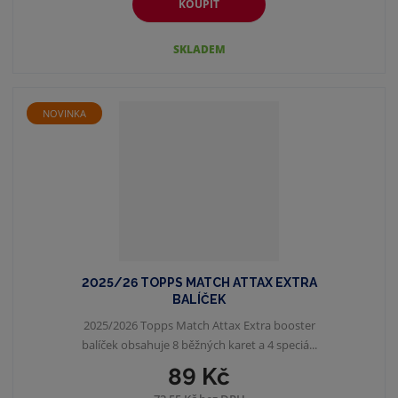
KOUPIT
SKLADEM
NOVINKA
2025/26 TOPPS MATCH ATTAX EXTRA
BALÍČEK
2025/2026 Topps Match Attax Extra booster
balíček obsahuje 8 běžných karet a 4 speciá...
89 Kč