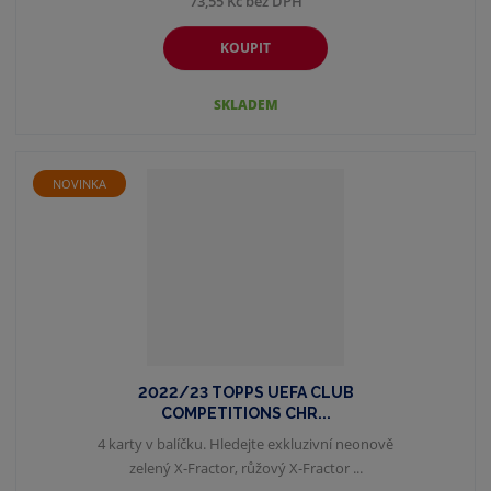
73,55 Kč bez DPH
KOUPIT
SKLADEM
NOVINKA
2022/23 TOPPS UEFA CLUB
COMPETITIONS CHR...
4 karty v balíčku. Hledejte exkluzivní neonově
zelený X-Fractor, růžový X-Fractor ...